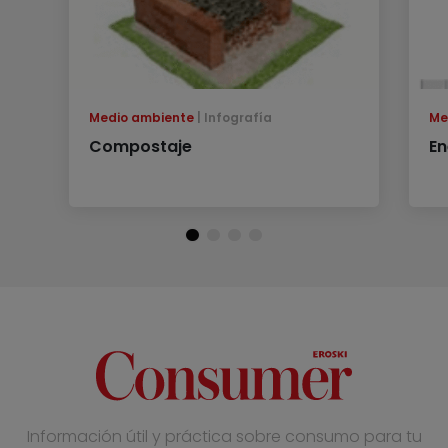
Medio ambiente
Infografía
Me
Compostaje
En
Información útil y práctica sobre consumo para tu