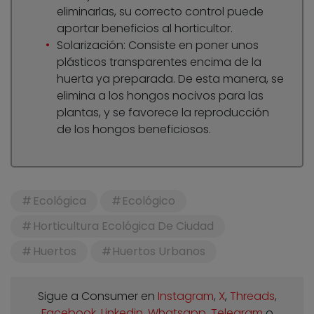
eliminarlas, su correcto control puede
aportar beneficios al horticultor.
Solarización: Consiste en poner unos
plásticos transparentes encima de la
huerta ya preparada. De esta manera, se
elimina a los hongos nocivos para las
plantas, y se favorece la reproducción
de los hongos beneficiosos.
Ecológica
Ecológico
Horticultura Ecológica De Ciudad
Huertos
Huertos Urbanos
Sigue a Consumer en
Instagram
,
X
,
Threads
,
Facebook
,
Linkedin
,
Whatsapp
,
Telegram
o