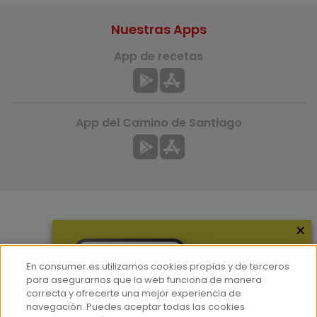
Nuestras Apps
App de recetas
App del Camino de Santiago
×
Más información
¿Quiénes somos?
En consumer.es utilizamos cookies propias y de terceros
Hemeroteca
para asegurarnos que la web funciona de manera
correcta y ofrecerte una mejor experiencia de
Contacto
navegación. Puedes aceptar todas las cookies