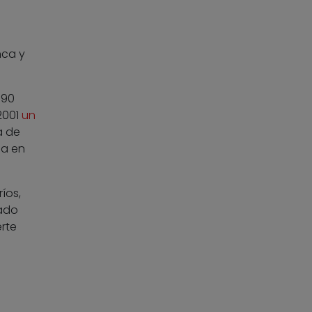
nca y
990
2001
un
a de
ia en
íos,
gado
erte