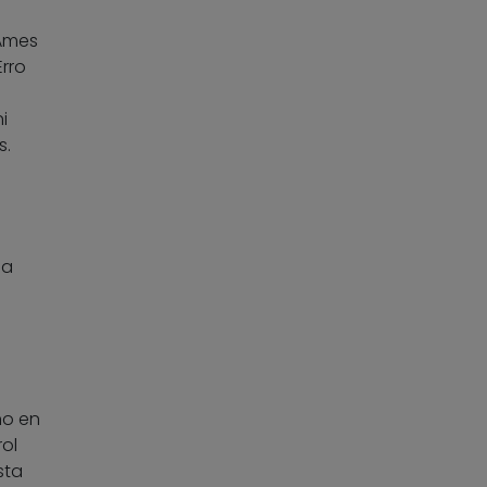
 Ames
Erro
i
s.
la
ño en
ol
sta