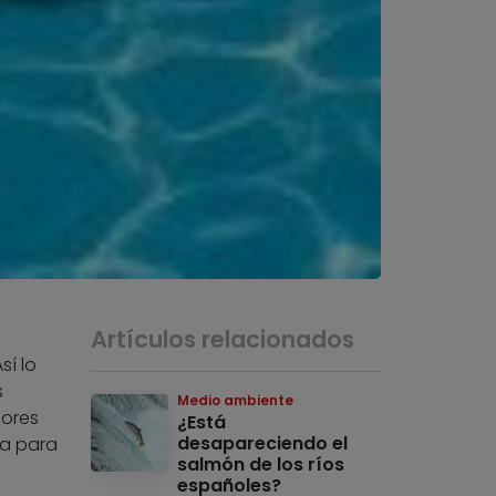
Artículos relacionados
sí lo
s
Medio ambiente
lores
¿Está
desapareciendo el
ua para
salmón de los ríos
españoles?