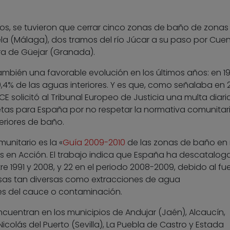
iados, se tuvieron que cerrar cinco zonas de baño de zonas
uela (Málaga), dos tramos del río Júcar a su paso por Cue
erra de Güejar (Granada).
ambién una favorable evolución en los últimos años: en 1
60,4% de las aguas interiores. Y es que, como señalaba en 
 solicitó al Tribunal Europeo de Justicia una multa diari
setas para España por no respetar la normativa comunitar
eriores de baño.
unitario es la «
Guía 2009-2010
de las zonas de baño en r
s en Acción. El trabajo indica que España ha descatalo
e 1991 y 2008, y 22 en el periodo 2008-2009, debido al fu
usas tan diversas como extracciones de agua
s del cauce o contaminación.
uentran en los municipios de Andujar (Jaén), Alcaucín,
icolás del Puerto (Sevilla), La Puebla de Castro y Estada