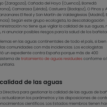
ego (Zaragoza), Cañada del Hoyo (Cuenca), Borredá
erona), Camarasa (Lérida), Castuera (Badajoz), O Pinos y
nzanares El Real y San Martín de Valdeiglesias (Madrid), 
encia). Según este grupo ecologista, la descatalogación
nistración no tiene que vigilar la calidad de sus aguas, n
 ni anunciar posibles riesgos para la salud de los bañista
blemas en las aguas continentales de todo el país, si bien
las comunidades con más incidencias. Los ecologistas
rió un expediente contra España porque más de 400
 sistema de
tratamiento de aguas residuales
conforme a 
nitaria.
 calidad de las aguas
a Directiva para gestionar la calidad de las aguas de ba
 actualizaron los parámetros y las disposiciones de contr
nocimientos científicos. Los Estados miembros tienen ha