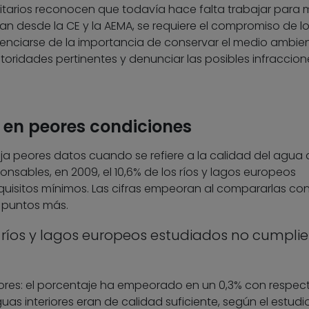
nitarios reconocen que todavía hace falta trabajar para 
lan desde la CE y la AEMA, se requiere el compromiso de l
nciarse de la importancia de conservar el medio ambien
utoridades pertinentes y denunciar las posibles infraccio
, en peores condiciones
leja peores datos cuando se refiere a la calidad del agua 
onsables, en 2009, el 10,6% de los ríos y lagos europeos
quisitos mínimos. Las cifras empeoran al compararlas con
 puntos más.
os ríos y lagos europeos estudiados no cumpli
ores: el porcentaje ha empeorado en un 0,3% con respec
as interiores eran de calidad suficiente, según el estudi