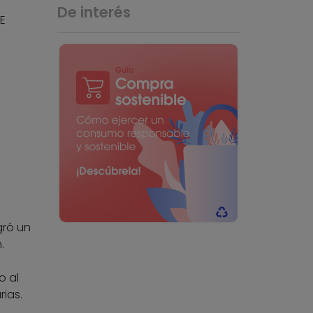
De interés
E
gró un
.
o al
ias.