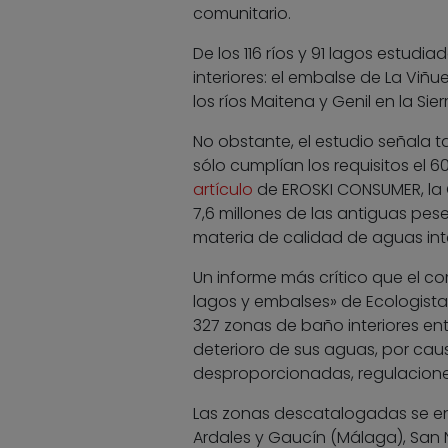
comunitario.
De los 116 ríos y 91 lagos estud
interiores: el embalse de La Viñ
los ríos Maitena y Genil en la Si
No obstante, el estudio señala t
sólo cumplían los requisitos el 
artículo
de EROSKI CONSUMER, la CE
7,6 millones de las antiguas pe
materia de calidad de aguas int
Un informe más crítico que el com
lagos y embalses» de Ecologista
327 zonas de baño interiores entr
deterioro de sus aguas, por ca
desproporcionadas, regulacione
Las zonas descatalogadas se enc
Ardales y Gaucín (Málaga), San N