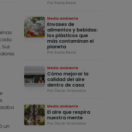
Por Sonia Recio
Medio ambiente
Envases de
alimentos y bebidas:
nimas
los plásticos que
cada
más contaminan el
. Sus
planeta
Por Sonia Recio
valores
Medio ambiente
Cómo mejorar la
calidad del aire
dentro de casa
Por Óscar Granados
de
s
Medio ambiente
pasaba
El aire que respira
nuestra mente
Por Óscar Granados
ó un