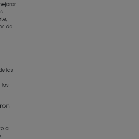
mejorar
os
te,
nes de
de las
 las
eron
to a
o