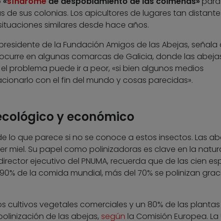
o
«
síndrome
de despoblamiento de las colmenas»
para
as de sus colonias. Los apicultores de lugares tan distante
situaciones similares desde hace años.
presidente de la Fundación Amigos de las Abejas, señala 
ocurre en algunas comarcas de Galicia, donde las abejas
el problema puede ir a peor, «si bien algunos medios
acionarlo con el fin del mundo y cosas parecidas».
ecológico y económico
e lo que parece si no se conoce a estos insectos. Las ab
 miel. Su papel como polinizadoras es clave en la natur
 director ejecutivo del PNUMA, recuerda que de las cien es
 90% de la comida mundial, más del 70% se polinizan grac
s cultivos vegetales comerciales y un 80% de las plantas
olinización de las abejas,
según
la Comisión Europea. La