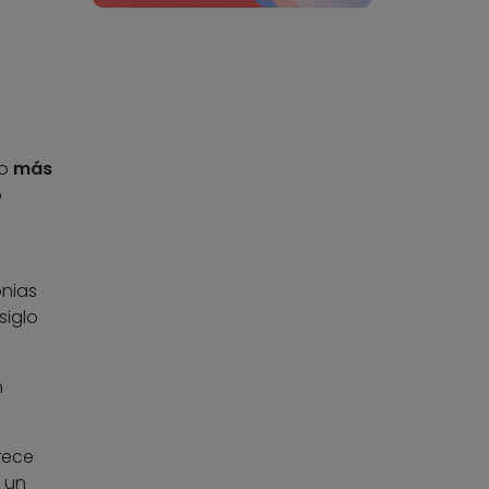
do
más
o
onias
siglo
n
rece
a un