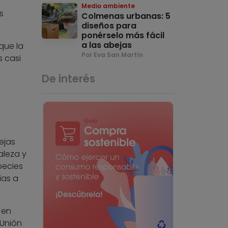
Medio ambiente
s
Colmenas urbanas: 5
diseños para
ponérselo más fácil
a las abejas
que la
Por Eva San Martín
 casi
De interés
ejas
aleza y
pecies
ias a
 en
 Unión