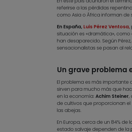
En este país acuñaron el términ
referirse a las pérdidas repentin
como Asia o África informan de 
En España,
Luis Pérez Ventosa,
situación es «dramática», como 
han desaparecido. Según Pérez, 
sensacionalistas se pasan al rel
Un grave problema 
El problema es más importante d
sirven para mucho más que hacer
en la economía:
Achim Steiner
,
de cultivos que proporcionan el
las abejas.
En Europa, cerca de un 84% de lo
estado salvaje dependen de la p