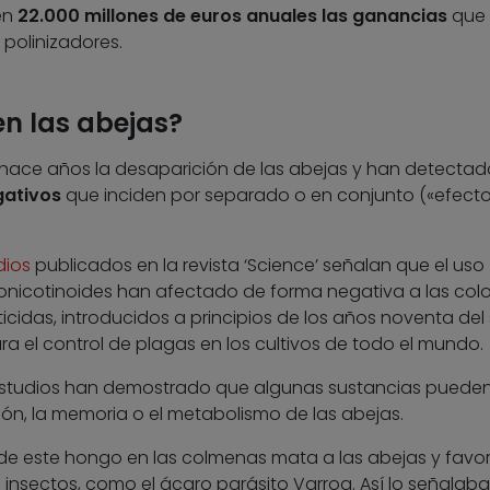
en
22.000 millones de euros anuales las ganancias
que
 polinizadores.
n las abejas?
e hace años la desaparición de las abejas y han detecta
gativos
que inciden por separado o en conjunto («efect
dios
publicados en la revista ‘Science’ señalan que el uso
eonicotinoides han afectado de forma negativa a las col
icidas, introducidos a principios de los años noventa del 
a el control de plagas en los cultivos de todo el mundo.
 estudios han demostrado que algunas sustancias puede
ción, la memoria o el metabolismo de las abejas.
a de este hongo en las colmenas mata a las abejas y favo
s insectos, como el ácaro parásito Varroa. Así lo señalab