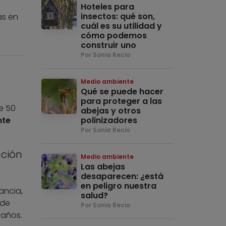
Hoteles para
insectos: qué son,
as en
cuál es su utilidad y
cómo podemos
construir uno
Por Sonia Recio
Medio ambiente
Qué se puede hacer
para proteger a las
e 50
abejas y otros
nte
polinizadores
Por Sonia Recio
ación
Medio ambiente
Las abejas
desaparecen: ¿está
en peligro nuestra
ancia,
salud?
 de
Por Sonia Recio
 años.