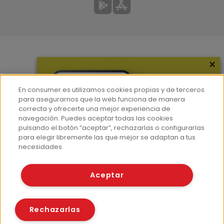
×
Más información
¿Quiénes somos?
En consumer.es utilizamos cookies propias y de terceros
Hemeroteca
para asegurarnos que la web funciona de manera
correcta y ofrecerte una mejor experiencia de
Contacto
navegación. Puedes aceptar todas las cookies
pulsando el botón “aceptar”, rechazarlas o configurarlas
Prensa
para elegir libremente las que mejor se adaptan a tus
Corpus Lingüístico Consumer
necesidades.
© Fundación EROSKI
Aceptar
Aviso legal
Políticas de privacidad
Políticas de cookies
Rechazarlas