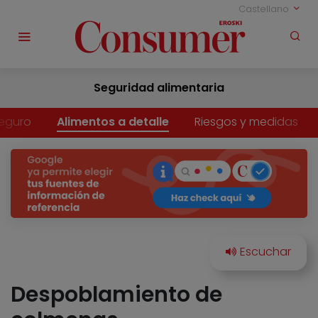
Castellano
Seguridad alimentaria
eguro
Alimentos a detalle
Riesgos y medidas
Despoblamiento de