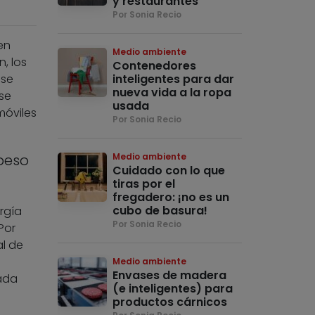
y restaurantes
Por Sonia Recio
en
Medio ambiente
, los
Contenedores
 se
inteligentes para dar
nueva vida a la ropa
se
usada
móviles
Por Sonia Recio
peso
Medio ambiente
Cuidado con lo que
tiras por el
fregadero: ¡no es un
cubo de basura!
rgía
Por Sonia Recio
Por
l de
Medio ambiente
Envases de madera
cada
(e inteligentes) para
productos cárnicos