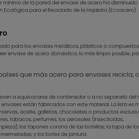
or mínimo de la pared del envase de acero ha disminuido
n Ecológica para el Reciclado de la Hojalata (Ecoacero).
ro
icado para los envases metálicos, plásticos o compuestos.
quier envase de acero doméstico, lo más limpio posible, pa
países que más acero para envases recicla, c
lleven a equivocarse de contenedor o a no separarlo del 
envases están fabricados con este material. La lista es 
nservas, aceite, galletas, chocolates o productos exclusiv
res, tabacos, perfumes; los aerosoles (insecticidas,
ieza); los tapones corona de las botellas; la tapa de lo
o mermeladas; y los botes de pintura.