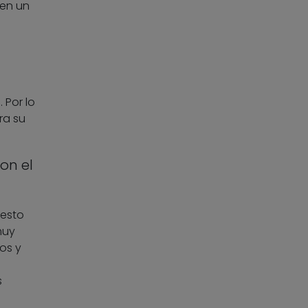
 en un
 Por lo
ra su
on el
resto
muy
os y
s