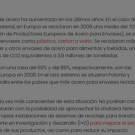
je de acero ha aumentado en los últimos años. En el caso d
erial, en Europa se reciclaron en 2008 una media del 70
ón de Productores Europeos de Acero para Envases), se 
ra envases como
plástico, cartón o vidrio
. Se reciclaron má
tas y otros envases de acero para alimentos y bebidas, u
s de CO2 equivalentes a 3,9 millones de toneladas.
con una tasa del 93% y del 89%, respectivamente, son las
uropa en 2008. En el otro extremo se situaron Polonia y
 halla entre los países que más acero para envases recicla
da vez más conscientes de esta situación. No podrían con
taran con la posibilidad de aprovechar la chatarra férric
opias instalaciones de sistemas de reciclaje para transf
erte en investigación y desarrollo (I+D)
para mejorar el si
s de sus productos, así como para reducir su impacto