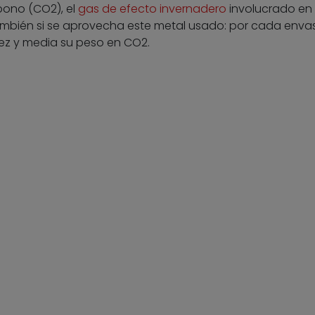
bono (CO2), el
gas de efecto invernadero
involucrado en 
ambién si se aprovecha este metal usado: por cada enva
ez y media su peso en CO2.