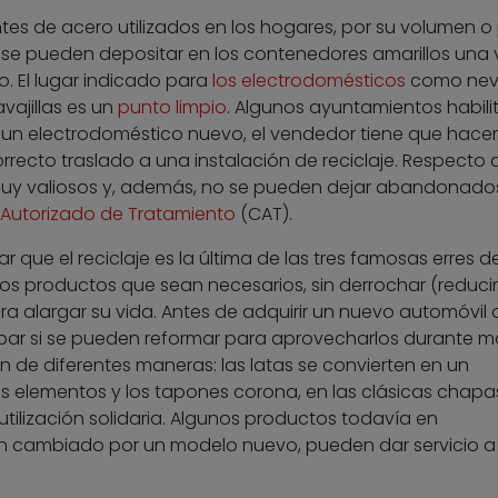
s de acero utilizados en los hogares, por su volumen o
 se pueden depositar en los contenedores amarillos una 
. El lugar indicado para
los electrodomésticos
como nev
vajillas es un
punto limpio
. Algunos ayuntamientos habili
r un electrodoméstico nuevo, el vendedor tiene que hace
recto traslado a una instalación de reciclaje. Respecto a
muy valiosos y, además, no se pueden dejar abandonados
 Autorizado de Tratamiento
(CAT).
que el reciclaje es la última de las tres famosas erres de
o los productos que sean necesarios, sin derrochar (reducir)
ara alargar su vida. Antes de adquirir un nuevo automóvil 
bar si se pueden reformar para aprovecharlos durante m
an de diferentes maneras: las latas se convierten en un
ros elementos y los tapones corona, en las clásicas chapa
utilización solidaria. Algunos productos todavía en
n cambiado por un modelo nuevo, pueden dar servicio a