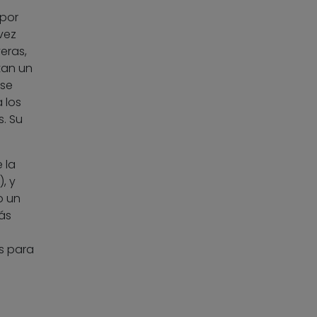
 por
vez
eras,
tan un
rse
 los
. Su
 la
, y
o un
ás
s para