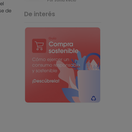
Por Sonia Recio
el
se de
De interés