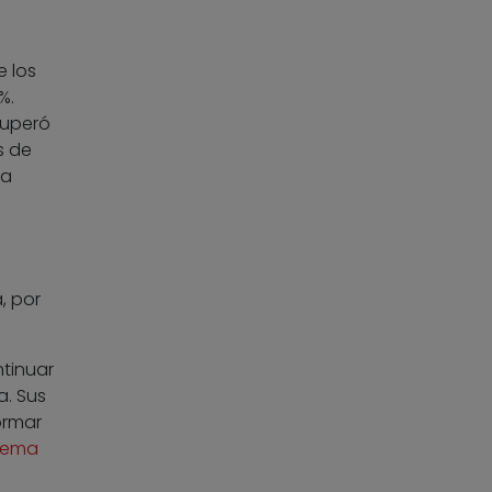
e los
%.
superó
s de
na
, por
tinuar
a. Sus
ormar
stema