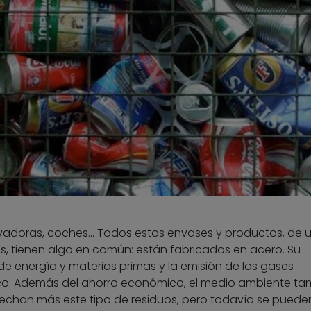
avadoras, coches… Todos estos envases y productos, de 
s, tienen algo en común: están fabricados en acero. Su
 de energía y materias primas y la emisión de los gases
ico. Además del ahorro económico, el medio ambiente ta
echan más este tipo de residuos, pero todavía se puede