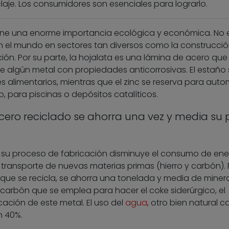
aje. Los consumidores son esenciales para lograrlo.
 tiene una enorme importancia ecológica y económica. No 
n el mundo en sectores tan diversos como la construcción
ón. Por su parte, la hojalata es una lámina de acero que
 algún metal con propiedades anticorrosivas. El estaño 
alimentarios, mientras que el zinc se reserva para auto
, para piscinas o depósitos catalíticos.
ero reciclado se ahorra una vez y media su 
n su proceso de fabricación disminuye el consumo de ene
y transporte de nuevas materias primas (hierro y carbón). 
ue se recicla, se ahorra una tonelada y media de minera
 carbón que se emplea para hacer el coke siderúrgico, el
cación de este metal. El uso del
agua
, otro bien natural 
n 40%.