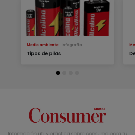
Medio ambiente
Infografía
Me
Tipos de pilas
De
Información útil y práctica sobre consumo para tu