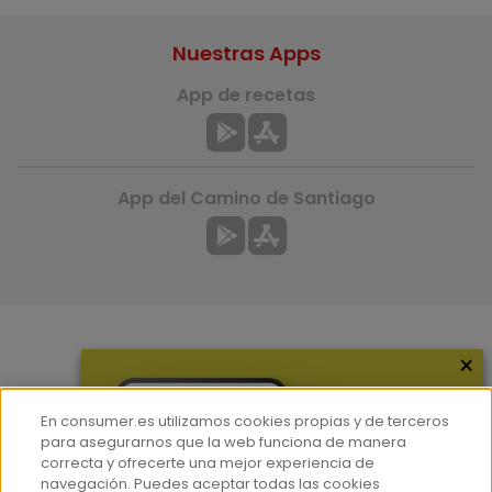
Nuestras Apps
App de recetas
App del Camino de Santiago
×
Más información
¿Quiénes somos?
En consumer.es utilizamos cookies propias y de terceros
Hemeroteca
para asegurarnos que la web funciona de manera
correcta y ofrecerte una mejor experiencia de
Contacto
navegación. Puedes aceptar todas las cookies