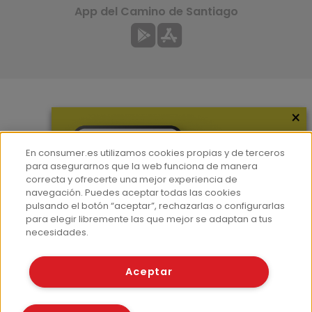
App del Camino de Santiago
×
Más información
¿Quiénes somos?
En consumer.es utilizamos cookies propias y de terceros
Hemeroteca
para asegurarnos que la web funciona de manera
correcta y ofrecerte una mejor experiencia de
Contacto
navegación. Puedes aceptar todas las cookies
pulsando el botón “aceptar”, rechazarlas o configurarlas
Prensa
para elegir libremente las que mejor se adaptan a tus
Corpus Lingüístico Consumer
necesidades.
© Fundación EROSKI
Aceptar
Aviso legal
Políticas de privacidad
Políticas de cookies