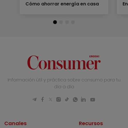
Cómo ahorrar energía en casa
En
Información útil y práctica sobre consumo para tu
día a día
Canales
Recursos