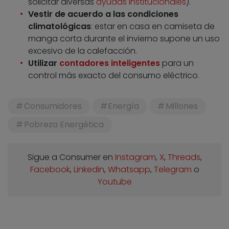
solicitar diversas
ayudas institucionales
).
Vestir de acuerdo a las condiciones
climatológicas
: estar en casa en camiseta de
manga corta durante el invierno supone un uso
excesivo de la calefacción.
Utilizar
contadores inteligentes
para un
control más exacto del consumo eléctrico.
Consumidores
Energía
Millones
Pobreza Energética
Sigue a Consumer en
Instagram
,
X
,
Threads
,
Facebook
,
Linkedin
,
Whatsapp
,
Telegram
o
Youtube