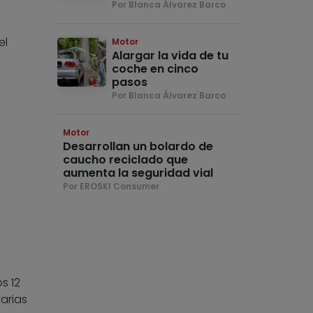
Por Blanca Álvarez Barco
el
Motor
Alargar la vida de tu
coche en cinco
a
pasos
Por Blanca Álvarez Barco
Motor
Desarrollan un bolardo de
caucho reciclado que
aumenta la seguridad vial
Por EROSKI Consumer
s 12
arias