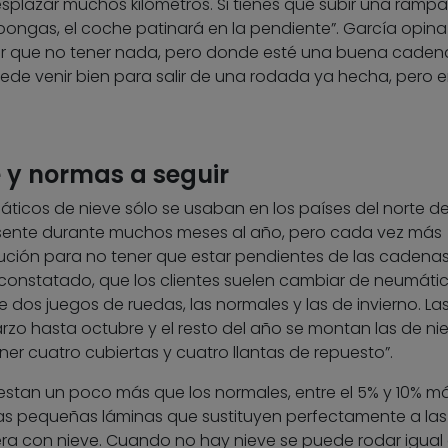
splazar muchos kilómetros. Si tienes que subir una ramp
pongas, el coche patinará en la pendiente”. García opina
or que no tener nada, pero donde esté una buena caden
uede venir bien para salir de una rodada ya hecha, pero 
 y normas a seguir
ticos de nieve sólo se usaban en los países del norte d
esente durante muchos meses al año, pero cada vez más
ción para no tener que estar pendientes de las cadenas
a constatado, que los clientes suelen cambiar de neumáti
ne dos juegos de ruedas, las normales y las de invierno. La
o hasta octubre y el resto del año se montan las de niev
er cuatro cubiertas y cuatro llantas de repuesto”.
stan un poco más que los normales, entre el 5% y 10% má
nas pequeñas láminas que sustituyen perfectamente a las
ra con nieve. Cuando no hay nieve se puede rodar igual