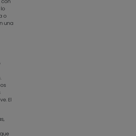
a con
 lo
a o
en una
e
.
cos
s
e. El
s,
 que