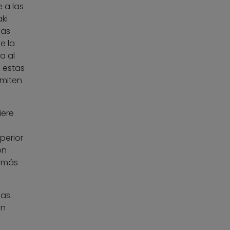
 a las
ki
las
e la
a al
 estas
rmiten
iere
perior
on
s más
as.
on