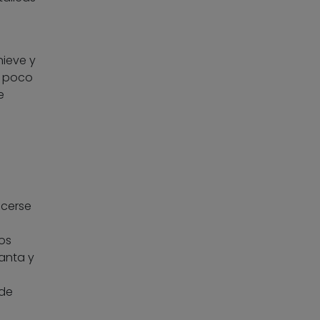
nieve y
o poco
e
acerse
os
lanta y
 de