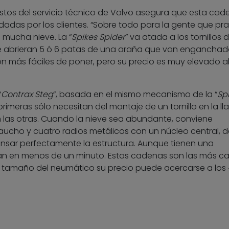
estos del servicio técnico de Volvo asegura que esta cad
das por los clientes. “Sobre todo para la gente que pra
 mucha nieve. La “
Spikes Spider
” va atada a los tornillos d
se abrieran 5 ó 6 patas de una araña que van enganchad
n más fáciles de poner, pero su precio es muy elevado a
“
Contrax Steg
“, basada en el mismo mecanismo de la “
Sp
 primeras sólo necesitan del montaje de un tornillo en la lla
an las otras. Cuando la nieve sea abundante, conviene
ucho y cuatro radios metálicos con un núcleo central, d
ensar perfectamente la estructura. Aunque tienen una
an en menos de un minuto. Estas cadenas son las más ca
tamaño del neumático su precio puede acercarse a los