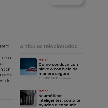
Artículos relacionados
etera
el
te nos
Motor
el
Cómo conducir con
nieve o con hielo de
iendan
manera segura
tes de
Por EROSKI Consumer
ncilla
Motor
Neumáticos
inteligentes: cómo te
ayudan a conducir