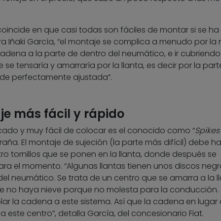
coincide en que casi todas son fáciles de montar si se ha
a Iñaki García, “el montaje se complica a menudo por la 
a cadena a la parte de dentro del neumático, e ir cubriend
se tensaría y amarraría por la llanta, es decir por la part
ede perfectamente ajustada”.
je más fácil y rápido
cado y muy fácil de colocar es el conocido como “
Spikes
araña. El montaje de sujeción (la parte más difícil) debe h
o tornillos que se ponen en la llanta, donde después se
ara el momento. “Algunas llantas tienen unos discos negr
el neumático. Se trata de un centro que se amarra a la l
ue no haya nieve porque no molesta para la conducción.
ar la cadena a este sistema. Así que la cadena en lugar
 este centro”, detalla García, del concesionario Fiat.