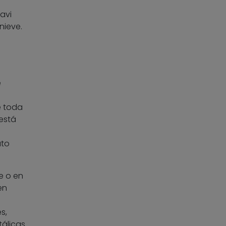
avi
nieve.
e
e toda
“está
uto
e o en
en
s,
tálicas