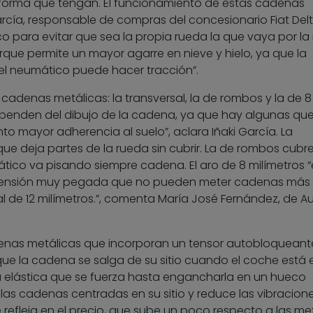
 forma que tengan. El funcionamiento de estas cadenas
arcía, responsable de compras del concesionario Fiat Delt
o para evitar que sea la propia rueda la que vaya por la 
que permite un mayor agarre en nieve y hielo, ya que la
 el neumático puede hacer tracción”.
 cadenas metálicas: la transversal, la de rombos y la de 8
dependen del dibujo de la cadena, ya que hay algunas qu
nto mayor adherencia al suelo”, aclara Iñaki García. La
que deja partes de la rueda sin cubrir. La de rombos cubr
mático va pisando siempre cadena. El aro de 8 milímetros 
pensión muy pegada que no pueden meter cadenas más
de 12 milímetros.”, comenta María José Fernández, de A
nas metálicas que incorporan un tensor autobloqueant
que la cadena se salga de su sitio cuando el coche está 
 elástica que se fuerza hasta engancharla en un hueco
as cadenas centradas en su sitio y reduce las vibracione
refleja en el precio, que sube un poco respecto a las me