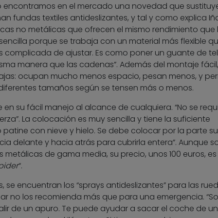
 encontramos en el mercado una novedad que sustituye
n fundas textiles antideslizantes, y tal y como explica Iña
ticas no metálicas que ofrecen el mismo rendimiento que 
ncilla porque se trabaja con un material más flexible qu
 complicada de ajustar. Es como poner un guante de tel
sma manera que las cadenas”. Además del montaje fácil,
ntajas: ocupan mucho menos espacio, pesan menos, y pe
e diferentes tamaños según se tensen más o menos.
e en su fácil manejo al alcance de cualquiera. “No se requ
erza”. La colocación es muy sencilla y tiene la suficiente
 patine con nieve y hielo. Se debe colocar por la parte su
ia delante y hacia atrás para cubrirla entera”. Aunque s
as metálicas de gama media, su precio, unos 100 euros, e
pider
“.
se encuentran los “sprays antideslizantes” para las rued
llar no los recomienda más que para una emergencia. “S
salir de un apuro. Te puede ayudar a sacar el coche de un