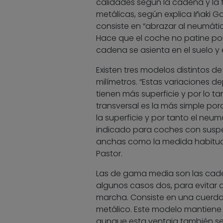
calidades según la cadena y la
metálicas, según explica Iñaki G
consiste en “abrazar al neumátic
Hace que el coche no patine por
cadena se asienta en el suelo y
Existen tres modelos distintos de
milímetros. “Estas variaciones 
tienen más superficie y por lo ta
transversal es la más simple por
la superficie y por tanto el neu
indicado para coches con sus
anchas como la medida habitual 
Pastor.
Las de gama media son las cade
algunos casos dos, para evitar 
marcha. Consiste en una cuerda
metálico. Este modelo mantiene l
aunque esta ventaja también se 