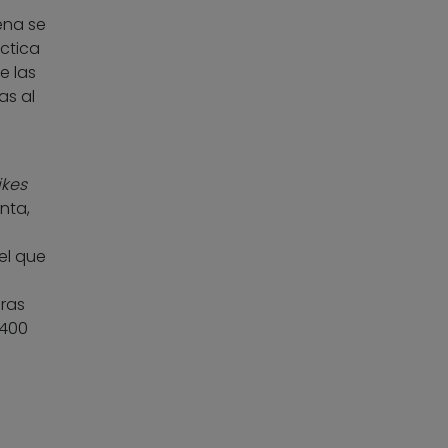
ena se
ctica
e las
as al
l
ikes
nta,
el que
ras
 400