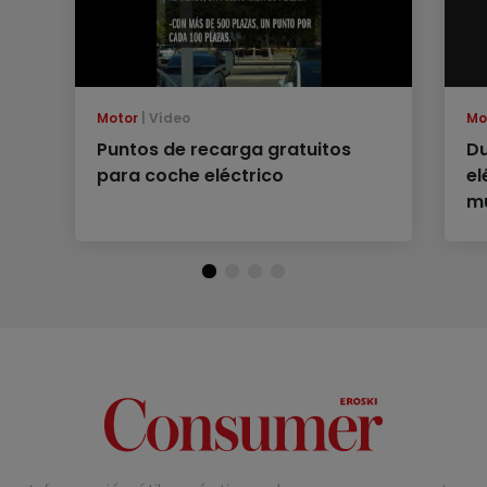
Motor
Vídeo
Mo
Puntos de recarga gratuitos
Du
para coche eléctrico
el
mu