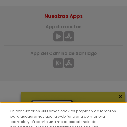
Nuestras Apps
App de recetas
App del Camino de Santiago
×
Más información
¿Quiénes somos?
En consumer.es utilizamos cookies propias y de terceros
Hemeroteca
para asegurarnos que la web funciona de manera
correcta y ofrecerte una mejor experiencia de
Contacto