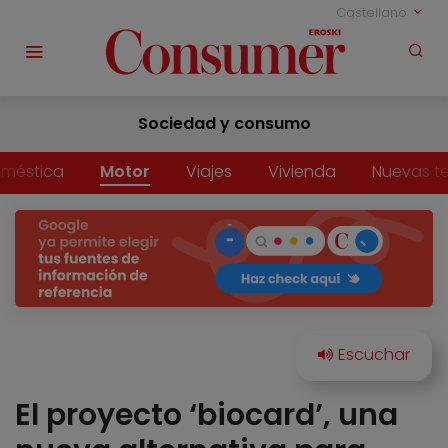
Castellano
Sociedad y consumo
méstica
Motor
Viajes
Vivienda
Nuevas t
El proyecto ‘biocard’, una