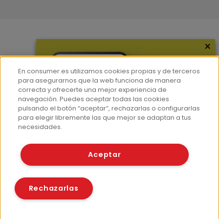
×
Más información
¿Quiénes somos?
En consumer.es utilizamos cookies propias y de terceros
Hemeroteca
para asegurarnos que la web funciona de manera
correcta y ofrecerte una mejor experiencia de
Contacto
navegación. Puedes aceptar todas las cookies
pulsando el botón “aceptar”, rechazarlas o configurarlas
Prensa
para elegir libremente las que mejor se adaptan a tus
Corpus Lingüístico Consumer
necesidades.
© Fundación EROSKI
Aceptar
Aviso legal
Políticas de privacidad
Políticas de cookies
Rechazarlas