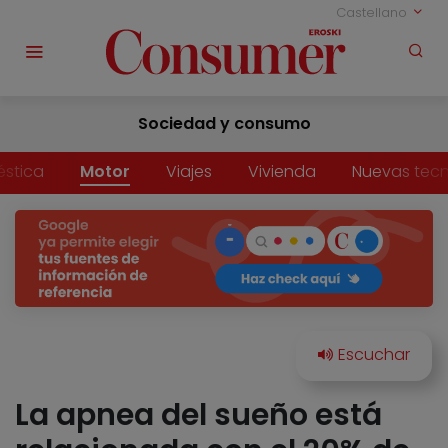
Castellano
Sociedad y consumo
stica
Motor
Viajes
Vivienda
Nuevas tecn
La apnea del sueño está