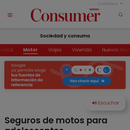
Castellano
Sociedad y consumo
stica
Motor
Viajes
Vivienda
Nuevas tecn
Seguros de motos para