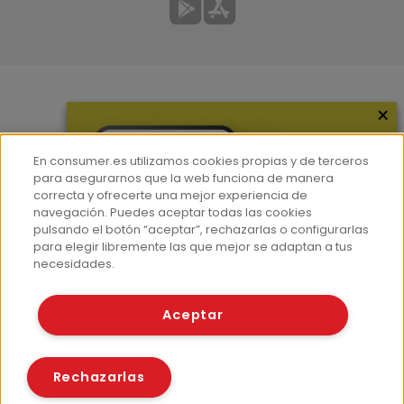
×
Más información
¿Quiénes somos?
En consumer.es utilizamos cookies propias y de terceros
Hemeroteca
para asegurarnos que la web funciona de manera
correcta y ofrecerte una mejor experiencia de
Contacto
navegación. Puedes aceptar todas las cookies
pulsando el botón “aceptar”, rechazarlas o configurarlas
Prensa
para elegir libremente las que mejor se adaptan a tus
Corpus Lingüístico Consumer
necesidades.
© Fundación EROSKI
Aceptar
Aviso legal
Políticas de privacidad
Políticas de cookies
Rechazarlas