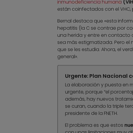
inmunodeficiencia humana
(VIH
están coinfectados con el VHC, p
Bernal destaca que «esta informa
hepatitis (la C se contrae por c
una herida y entre en contacto c
sea más estigmatizada. Pero el 
que se les estudia. Ahora, el ve
general».
Urgente: Plan Nacional c
La elaboración y puesta en
urgente, porque “el porcenta
además, hay nuevos tratamie
se curan, cuando la triple ter
presidente de la FNETH.
El problema es que estos
nu
con unas limitaciones muy al