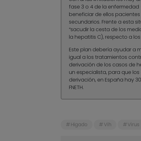
fase 3 o 4 de la enfermedad 
beneficiar de ellos pacient
secundarios. Frente a esta si
“sacudir la cesta de los med
la hepatitis C), respecto a l
Este plan debería ayudar a me
igual a los tratamientos cont
derivación de los casos de h
un especialista, para que los
derivación, en España hay 30
FNETH.
Higado
Vih
Virus