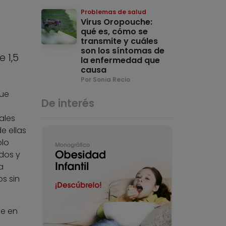
Problemas de salud
Virus Oropouche:
qué es, cómo se
transmite y cuáles
son los síntomas de
 1,5
la enfermedad que
causa
Por Sonia Recio
que
De interés
ales
e ellas
olo
dos y
a
s sin
ue en