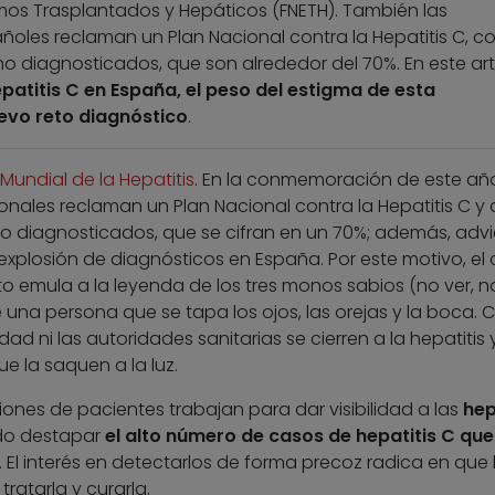
mos Trasplantados y Hepáticos (FNETH). También las
les reclaman un Plan Nacional contra la Hepatitis C, con
o diagnosticados, que son alrededor del 70%. En este art
epatitis C en España, el peso del estigma de esta
evo reto diagnóstico
.
 Mundial de la Hepatitis
. En la conmemoración de este año
nales reclaman un Plan Nacional contra la Hepatitis C y
no diagnosticados, que se cifran en un 70%; además, advi
xplosión de diagnósticos en España. Por este motivo, el c
o emula a la leyenda de los tres monos sabios (no ver, no
una persona que se tapa los ojos, las orejas y la boca. 
edad ni las autoridades sanitarias se cierren a la hepatitis y
ue la saquen a la luz.
ones de pacientes trabajan para dar visibilidad a las
hep
todo destapar
el alto número de casos de hepatitis C que
. El interés en detectarlos de forma precoz radica en que
ratarla y curarla.