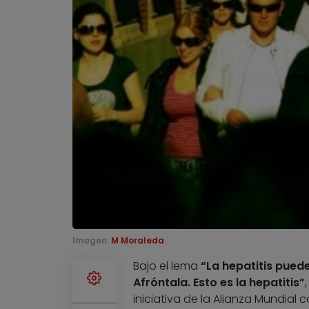
Imagen:
M Moraleda
Bajo el lema
“La hepatitis pued
Afróntala. Esto es la hepatitis”
iniciativa de la Alianza Mundial c