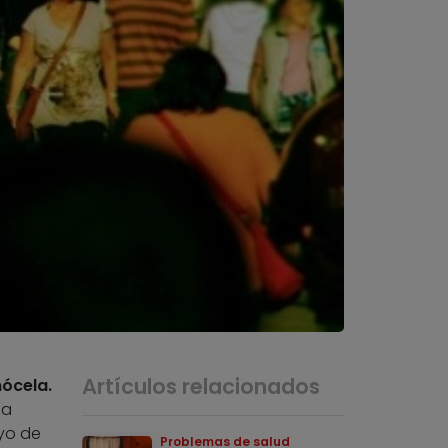
Artículos relacionados
nócela.
a
oyo de
Problemas de salud