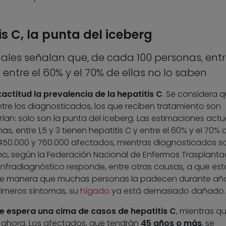
s C, la punta del iceberg
ales señalan que, de cada 100 personas, entre
y entre el 60% y el 70% de ellas no lo saben
actitud la prevalencia de la hepatitis C
. Se considera 
tre los diagnosticados, los que reciben tratamiento son
n: solo son la punta del iceberg. Las estimaciones actu
, entre 1,5 y 3 tienen hepatitis C y entre el 60% y el 70% d
e 450.000 y 760.000 afectados, mientras diagnosticados s
ho, según la Federación Nacional de Enfermos Trasplanta
 infradiagnóstico responde, entre otras causas, a que est
de manera que muchas personas la padecen durante año
rimeros síntomas, su
hígado
ya está demasiado dañado.
se espera una cima de casos de hepatitis C
, mientras q
n ahora. Los afectados, que tendrán
45 años o más
, se