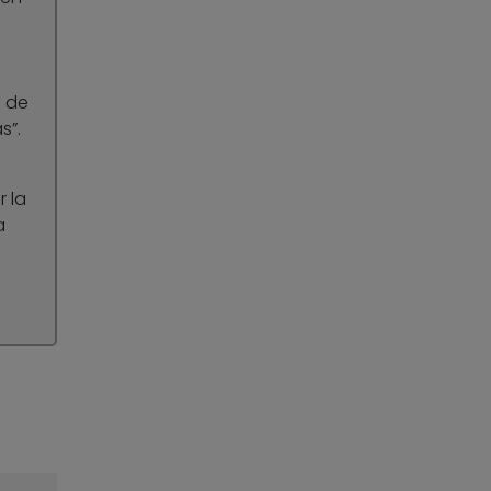
s de
s”.
 la
a