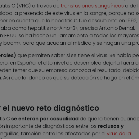
atitis C (VHC) a través de
transfusiones sanguíneas
o de 
olaba la presencia de este virus en la sangre, porque no s
ner en cuenta que la hepatitis C fue descubierta en 1992,
aba como hepatitis no-A no-B», precisa Antonio Bernal,
, en EE.UU. se ha hecho un llamamiento a todos los mayore
by boom», para que acudan al médico y se hagan una pr
orales)
que permiten saber si se tiene el virus. Se había 
pero, en España, el alto nivel de desempleo dejaría fuera a
den temer que su empresa conozca el resultado, debido
. Así que lo idóneo es que su detección se haga en el ám
y el nuevo reto diagnóstico
tis C
se enteran por casualidad
de que la tienen cuand
ón importante de diagnósticos entre los
reclusos y
guillas; también entre los afectados por el
virus de la