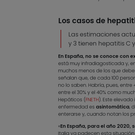
Los casos de hepatiti
Las estimaciones actu
y 3 tienen hepatitis C 
En España, no se conoce con ex
está muy infradiagosticada y, en
muchos menos de los que debería
señalan que, de cada 100 personas
no lo saben. Habría, pues, entr
entre el 30% y el 40% como muc
Hepáticos (
FNETH
). Este elevado
enfermedad es
asintomática
, 
enterarse y, cuando notan los p
«
En España, para el año 2020, 
Italia ya padecen esta situació