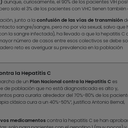
)
aunque, curiosamente, el 90% de los pacientes VIH posi
ero solo el 3% de los pacientes con VHC tienen también e
ción, junto a la
confusión de las vías de transmisión
de
ontacto sangre/sangre, pero no por vía sexual, salvo que
on la sangre infectada), ha llevado a que la hepatitis C 
mayor número de casos entre esos colectivos se debe so
rdadero reto es averiguar su prevalencia en la población
ontra la Hepatitis C
 marcha de un
Plan Nacional contra la Hepatitis C
es
je de población que no está diagnosticada es alto y,
ntos para curarla: alrededor del 70%-80% de los pacient
apia clásica cura a un 40%-50%”, justifica Antonio Bernal,
evos medicamentos
contra la hepatitis C se han aprob
tas: solo para pacientes con el genotipo 1 (muy pocos) y