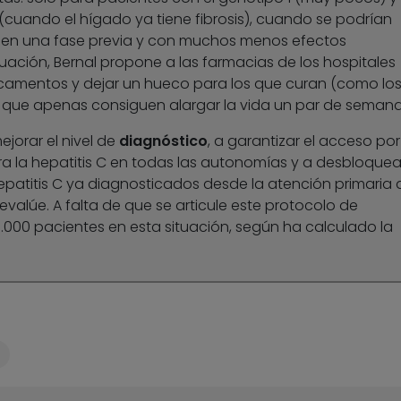
(cuando el hígado ya tiene fibrosis), cuando se podrían
es en una fase previa y con muchos menos efectos
tuación, Bernal propone a las farmacias de los hospitales
icamentos y dejar un hueco para los que curan (como lo
os que apenas consiguen alargar la vida un par de semana
jorar el nivel de
diagnóstico
, a garantizar el acceso por
ra la hepatitis C en todas las autonomías y a desbloquear
epatitis C ya diagnosticados desde la atención primaria 
 evalúe. A falta de que se articule este protocolo de
.000 pacientes en esta situación, según ha calculado la