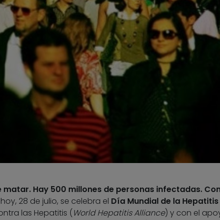
e matar. Hay 500 millones de personas infectadas. Co
, hoy, 28 de julio, se celebra el
Día Mundial de la Hepatitis
ontra las Hepatitis (
World Hepatitis Alliance
) y con el ap