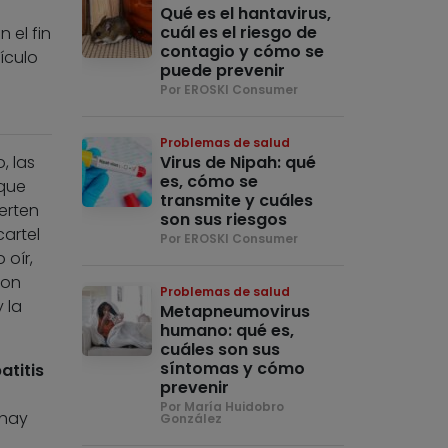
Qué es el hantavirus,
cuál es el riesgo de
 el fin
contagio y cómo se
ículo
puede prevenir
Por EROSKI Consumer
Problemas de salud
, las
Virus de Nipah: qué
es, cómo se
 que
transmite y cuáles
erten
son sus riesgos
artel
Por EROSKI Consumer
 oír,
Con
Problemas de salud
 la
Metapneumovirus
humano: qué es,
cuáles son sus
síntomas y cómo
atitis
prevenir
Por María Huidobro
 hay
González