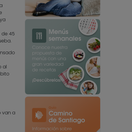
la
e
 ya
s de 45
ueba.
pensado
 al
bito
o van a