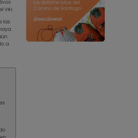
tivos
l VIH.
 las
 haya
aún
lo a
es
ado
 en