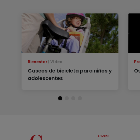
Bienestar
Vídeo
Pr
Cascos de bicicleta para niños y
Os
adolescentes