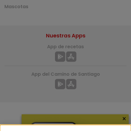
Mascotas
Nuestras Apps
App de recetas
App del Camino de Santiago
×
Más información
¿Quiénes somos?