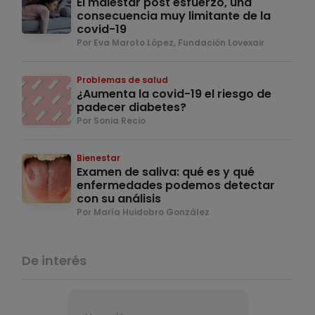
El malestar post esfuerzo, una
consecuencia muy limitante de la
covid-19
Por Eva Maroto López, Fundación Lovexair
Problemas de salud
¿Aumenta la covid-19 el riesgo de
padecer diabetes?
Por Sonia Recio
Bienestar
Examen de saliva: qué es y qué
enfermedades podemos detectar
con su análisis
Por María Huidobro González
De interés