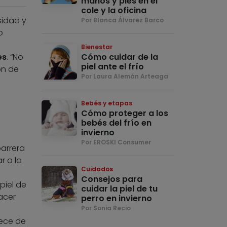
manos y pies en el
cole y la oficina
sidad y
Por Blanca Álvarez Barco
o
Bienestar
es
. “No
Cómo cuidar de la
piel ante el frío
ón de
Por Laura Alemán Arteaga
Bebés y etapas
Cómo proteger a los
bebés del frío en
invierno
Por EROSKI Consumer
barrera
r a la
Cuidados
Consejos para
piel de
cuidar la piel de tu
acer
perro en invierno
Por Sonia Recio
rece de