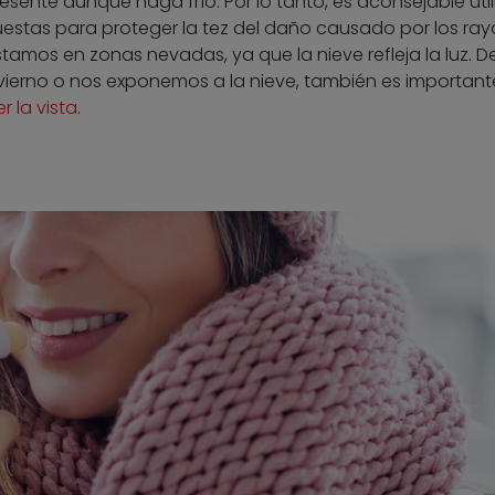
resente aunque haga frío. Por lo tanto, es aconsejable util
uestas para proteger la tez del daño causado por los ray
tamos en zonas nevadas, ya que la nieve refleja la luz. D
ierno o nos exponemos a la nieve, también es important
 la vista
.