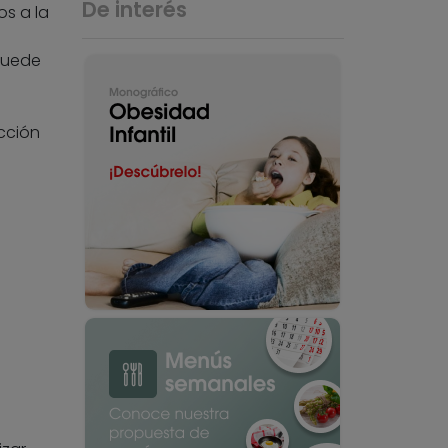
De interés
s a la
puede
cción