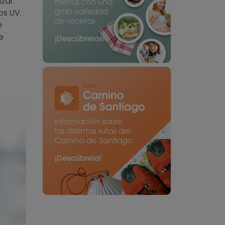
izar
os UV.
e
e