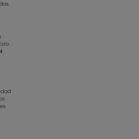
dos.
o
Esto
l
uedad
os
 es