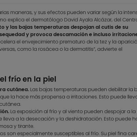
varias maneras, y sus efectos pueden variar según la inten
mo explica el dermatólogo David Ayala Alcázar, del Centr
nto y las bajas temperaturas despojan al cutis de su
sequedad y provoca descamación e incluso irritacion
celera el envejecimiento prematuro de la tez y la aparici
rsas, como la rosácea o la dermatitis”, advierte el
l frío en la piel
era cutánea.
Las bajas temperaturas pueden debilitar la 
 lo que la hace más propensa a irritaciones. Esto puede lleva
 cutánea.
ión.
La exposición al frío y al viento pueden despojar a la 
ue lleva a la desecación y la deshidratación. Esto puede h
osa y tirante.
ios son especialmente susceptibles al frío. Su piel fina ca