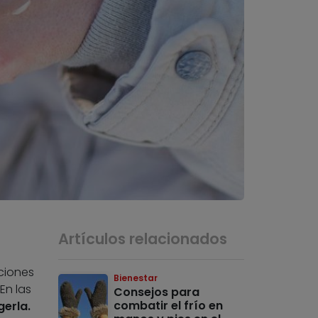
Artículos relacionados
iciones
Bienestar
En las
Consejos para
combatir el frío en
erla.