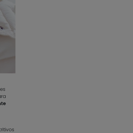
tes
ara
te
ritivos