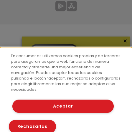
×
Más información
¿Quiénes somos?
En consumer.es utilizamos cookies propias y de terceros
Hemeroteca
para asegurarnos que la web funciona de manera
correcta y ofrecerte una mejor experiencia de
Contacto
navegación. Puedes aceptar todas las cookies
pulsando el botón “aceptar”, rechazarlas o configurarlas
Prensa
para elegir libremente las que mejor se adaptan a tus
Corpus Lingüístico Consumer
necesidades.
© Fundación EROSKI
Aceptar
Aviso legal
Políticas de privacidad
Políticas de cookies
Rechazarlas