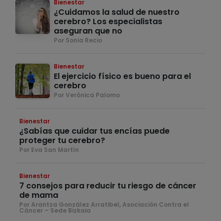
Bienestar
¿Cuidamos la salud de nuestro
cerebro? Los especialistas
aseguran que no
Por Sonia Recio
Bienestar
El ejercicio físico es bueno para el
cerebro
Por Verónica Palomo
Bienestar
¿Sabías que cuidar tus encías puede
proteger tu cerebro?
Por Eva San Martín
Bienestar
7 consejos para reducir tu riesgo de cáncer
de mama
Por Arantza González Arratibel, Asociación Contra el
Cáncer – Sede Bizkaia