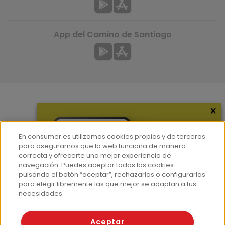
App del Camino de Santiago
×
Más información
¿Quiénes somos?
En consumer.es utilizamos cookies propias y de terceros
Hemeroteca
para asegurarnos que la web funciona de manera
correcta y ofrecerte una mejor experiencia de
Contacto
navegación. Puedes aceptar todas las cookies
pulsando el botón “aceptar”, rechazarlas o configurarlas
Prensa
para elegir libremente las que mejor se adaptan a tus
Corpus Lingüístico Consumer
necesidades.
© Fundación EROSKI
Aceptar