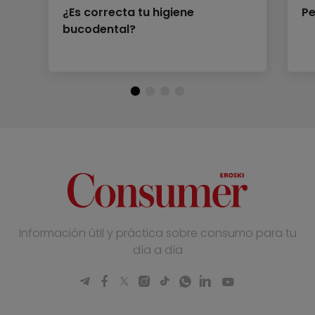
¿Es correcta tu higiene
Pe
bucodental?
Información útil y práctica sobre consumo para tu
día a día