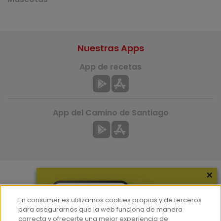
Nuestras Apps
App de recetas
App del Camino de Santiago
×
Más información
En consumer.es utilizamos cookies propias y de terceros
¿Quiénes somos?
para asegurarnos que la web funciona de manera
correcta y ofrecerte una mejor experiencia de