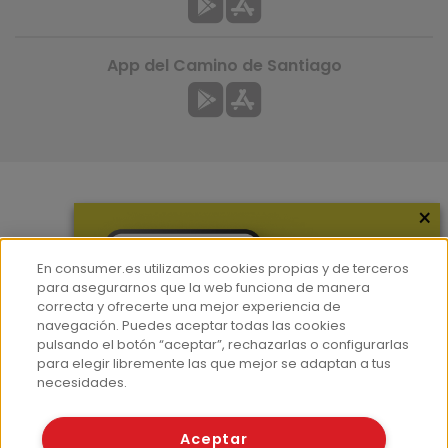
App del Camino de Santiago
×
Más información
¿Quiénes somos?
En consumer.es utilizamos cookies propias y de terceros
Hemeroteca
para asegurarnos que la web funciona de manera
correcta y ofrecerte una mejor experiencia de
Contacto
navegación. Puedes aceptar todas las cookies
pulsando el botón “aceptar”, rechazarlas o configurarlas
Prensa
para elegir libremente las que mejor se adaptan a tus
Corpus Lingüístico Consumer
necesidades.
© Fundación EROSKI
Aceptar