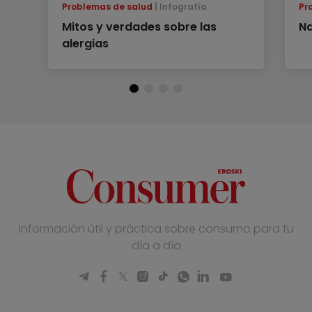
Problemas de salud
Infografía
Pr
Mitos y verdades sobre las
Na
alergias
Información útil y práctica sobre consumo para tu
día a día