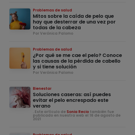
Problemas de salud
Mitos sobre la caída de pelo que
hay que desterrar de una vez por
todas de la cabeza
Por Verónica Palomo
Problemas de salud
¿Por qué se me cae el pelo? Conoce
las causas de la pérdida de cabello
y si tiene solución
Por Verónica Palomo
Bienestar
Soluciones caseras: así puedes
evitar el pelo encrespado este
verano
. Este artículo de
Sonia Recio
también fue
publicado en nuestra web el 16 de agosto de
2021
Problemas de salud