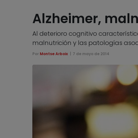
Alzheimer, maln
Al deterioro cognitivo característi
malnutrición y las patologías aso
Por
Montse Arboix
7 de mayo de 2014