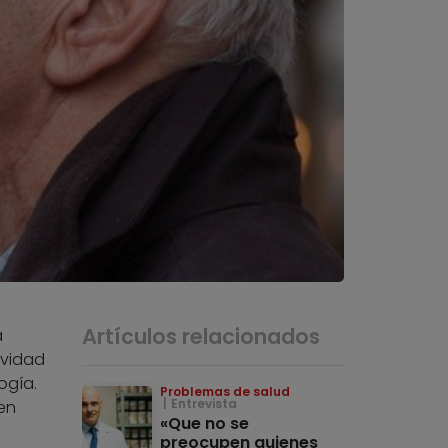
Artículos relacionados
a
ividad
ogía.
Problemas de salud
Entrevista
en
«Que no se
preocupen quienes