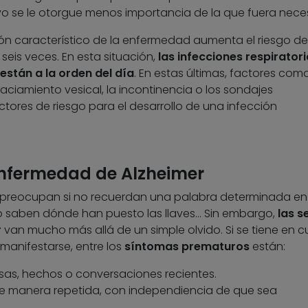
vo se le otorgue menos importancia de la que fuera neces
ón característico de la enfermedad aumenta el riesgo de
seis veces. En esta situación,
las infecciones respiratori
están a la orden del día
. En estas últimas, factores como
vaciamiento vesical, la incontinencia o los sondajes
ctores de riesgo para el desarrollo de una infección
enfermedad de Alzheimer
preocupan si no recuerdan una palabra determinada en
 saben dónde han puesto las llaves… Sin embargo,
las s
r
van mucho más allá de un simple olvido. Si se tiene en 
anifestarse, entre los
síntomas prematuros
están:
osas, hechos o conversaciones recientes.
e manera repetida, con independiencia de que sea