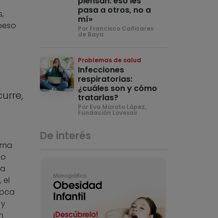
piensan: eso les
pasa a otros, no a
,
mí»
peso
Por Francisco Cañizares
de Baya
Problemas de salud
Infecciones
respiratorias:
¿cuáles son y cómo
urre,
tratarlas?
Por Eva Maroto López,
Fundación Lovexair
De interés
rma
 o
na
 el
voca
 y
n