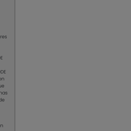
ores
DE
DDE
on
ue
onas
de
en