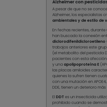
Alzheimer con pesticida
A pesar de que no se conoce
Alzheimer, los especialistas 
ambientales y de estilo de 
En fechas recientes, durante
han buscado la conexión entr
diclorodifenildicloroetileno
trabajos anteriores este grup
(el metabolito del pesticid
pacientes con esta afección. 
y una
apolipoproteína E
(APO
las placas amiloides caracte
quienes la sufren tienen cua
con una mutación en APOE4, q
DDE, tienen un deterioro más 
El
DDT
es un insecticida utili
prohibido cuando se demost