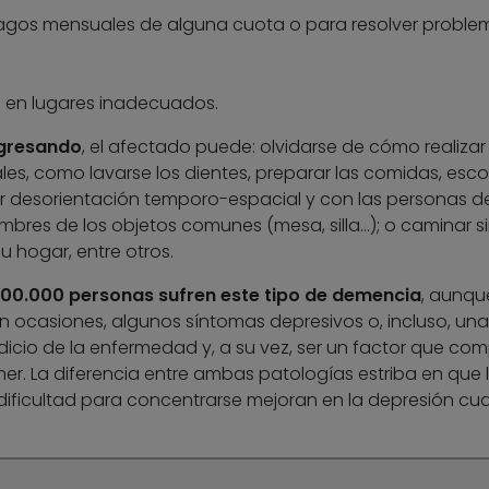
agos mensuales de alguna cuota o para resolver proble
s en lugares inadecuados.
gresando
, el afectado puede: olvidarse de cómo realizar
es, como lavarse los dientes, preparar las comidas, esco
ir desorientación temporo-espacial y con las personas d
mbres de los objetos comunes (mesa, silla…); o caminar s
u hogar, entre otros.
00.000 personas sufren este tipo de demencia
, aunqu
En ocasiones, algunos síntomas depresivos o, incluso, una
indicio de la enfermedad y, a su vez, ser un factor que co
mer. La diferencia entre ambas patologías estriba en que 
dificultad para concentrarse mejoran en la depresión c