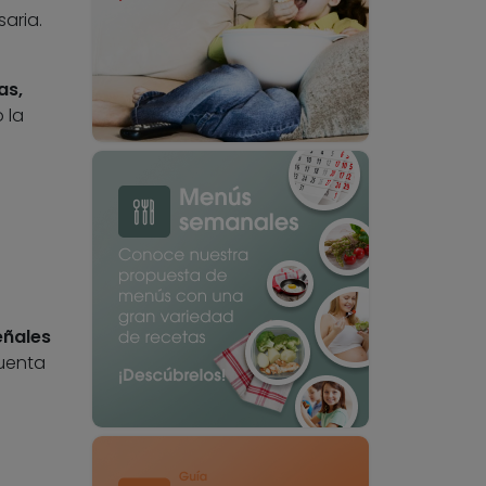
aria.
as,
 la
eñales
cuenta