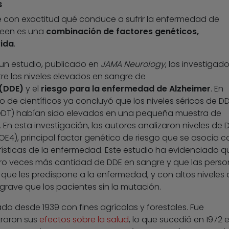
s
 con exactitud qué conduce a sufrir la enfermedad de
creen es una
combinación de factores genéticos,
vida
.
 un estudio, publicado en
JAMA Neurology
, los investigad
e los niveles elevados en sangre de
 (DDE)
y el
riesgo para la enfermedad de Alzheimer
. En
o de científicos ya concluyó que los niveles séricos de D
a DDT) habían sido elevados en una pequeña muestra de
En esta investigación, los autores analizaron niveles de 
E4), principal factor genético de riesgo que se asocia c
rísticas de la enfermedad. Este estudio ha evidenciado q
tro veces más cantidad de DDE en sangre y que las pers
ue les predispone a la enfermedad, y con altos niveles 
grave que los pacientes sin la mutación.
zado desde 1939 con fines agrícolas y forestales. Fue
raron sus
efectos sobre la salud
, lo que sucedió en 1972 