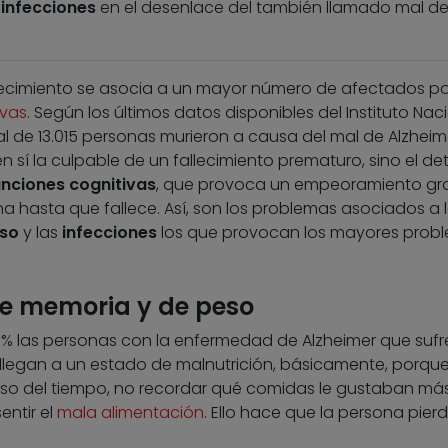
 infecciones
en el desenlace del también llamado mal d
jecimiento se asocia a un mayor número de afectados po
vas
. Según los últimos datos disponibles del Instituto Nac
tal de 13.015 personas murieron a causa del mal de Alzheim
 sí la culpable de un fallecimiento prematuro, sino el det
unciones cognitivas
, que provoca un empeoramiento gr
a hasta que fallece. Así, son los problemas asociados a 
eso
y las
infecciones
los que provocan los mayores probl
de memoria y de peso
0% las personas con la enfermedad de Alzheimer que sufr
 llegan a un estado de malnutrición, básicamente, porqu
so del tiempo, no recordar qué comidas le gustaban más
entir el
mala alimentación
. Ello hace que la persona pierd