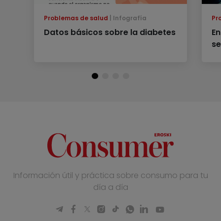
Problemas de salud
Infografía
Pr
Datos básicos sobre la diabetes
En
se
Información útil y práctica sobre consumo para tu
día a día