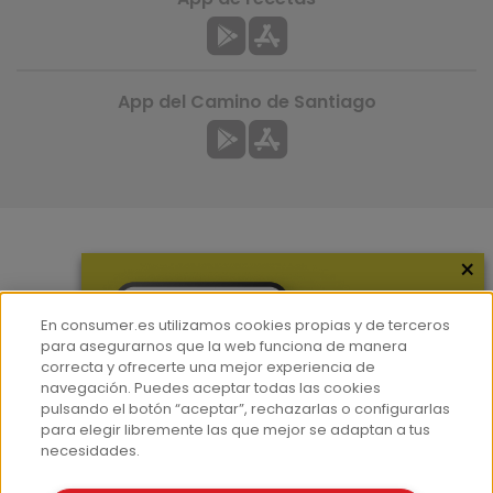
App del Camino de Santiago
×
Más información
¿Quiénes somos?
En consumer.es utilizamos cookies propias y de terceros
Hemeroteca
para asegurarnos que la web funciona de manera
correcta y ofrecerte una mejor experiencia de
Contacto
navegación. Puedes aceptar todas las cookies
pulsando el botón “aceptar”, rechazarlas o configurarlas
Prensa
para elegir libremente las que mejor se adaptan a tus
Corpus Lingüístico Consumer
necesidades.