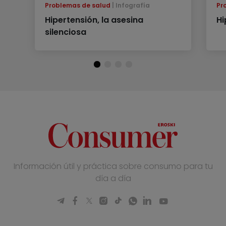
Problemas de salud
Infografía
Pr
Hipertensión, la asesina
Hi
silenciosa
Información útil y práctica sobre consumo para tu
día a día