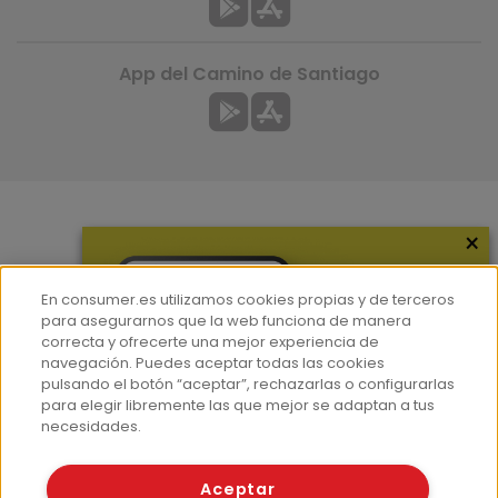
App del Camino de Santiago
×
Más información
¿Quiénes somos?
En consumer.es utilizamos cookies propias y de terceros
Hemeroteca
para asegurarnos que la web funciona de manera
correcta y ofrecerte una mejor experiencia de
Contacto
navegación. Puedes aceptar todas las cookies
pulsando el botón “aceptar”, rechazarlas o configurarlas
Prensa
para elegir libremente las que mejor se adaptan a tus
Corpus Lingüístico Consumer
necesidades.
© Fundación EROSKI
Aceptar