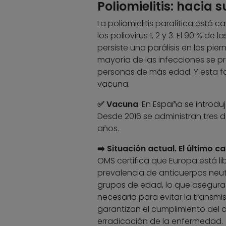
Poliomielitis: hacia 
La poliomielitis paralítica está 
los poliovirus 1, 2 y 3. El 90 % 
persiste una parálisis en las pie
mayoría de las infecciones se pr
personas de más edad. Y esta fo
vacuna.
✅ Vacuna
. En España se introduj
Desde 2016 se administran tres do
años.
➡️ Situación actual.
El último c
OMS certifica que Europa está lib
prevalencia de anticuerpos neutra
grupos de edad, lo que asegura qu
necesario para evitar la transmi
garantizan el cumplimiento del o
erradicación de la enfermedad.