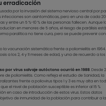
su erradicación
causada por la invasión del sistema nervioso central por pa
de las infecciones son asintomáticas, pero en una de cada 2
rnas y entre un 5 %-10 % de las personas fallecen. Aunque l
oducían en menores de 5 años, el riesgo de parálisis est
rma paralítica no tiene cura, pero se puede prevenir con
o la vacunación sistemática frente a poliomielitis en 1964.
sis a los 2, 4 y 11 meses de edad, y una de recuerdo a los
aso por virus salvaje autóctono ocurrió en 1988
. Desde 2
re de poliomielitis. Como refleja el estudio de Sanidad, la
lizantes frente a poliovirus tipos 1 y 3 es muy alta en tod
e el nivel de población susceptible es inferior al 15 %
sión en caso de introducción de estos virus. Estos datos
bjetivo de inmunidad de la población para contribuir a l