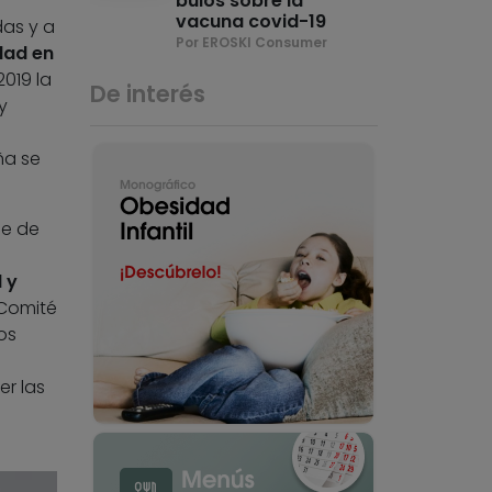
bulos sobre la
vacuna covid-19
das y a
Por EROSKI Consumer
dad en
019 la
De interés
y
ña se
de de
 y
 Comité
os
er las