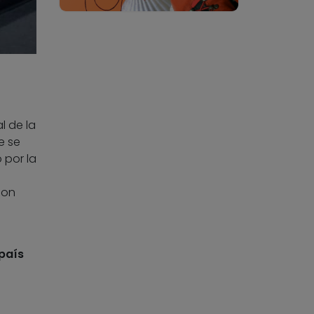
l de la
e se
 por la
son
país