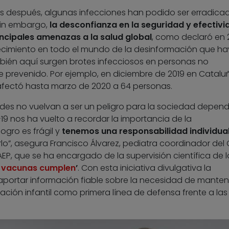
os después, algunas infecciones han podido ser erradica
Sin embargo,
la desconfianza en la seguridad y efectivi
incipales amenazas a la salud global
, como declaró en 2
recimiento en todo el mundo de la desinformación que ha
bién aquí surgen brotes infecciosos en personas no
prevenido. Por ejemplo, en diciembre de 2019 en Catalu
afectó hasta marzo de 2020 a 64 personas.
es no vuelvan a ser un peligro para la sociedad depen
9 nos ha vuelto a recordar la importancia de la
ogro es frágil y
tenemos una responsabilidad individual
o”, asegura Francisco Álvarez, pediatra coordinador del
P, que se ha encargado de la supervisión científica de l
 vacunas cumplen
’
. Con esta iniciativa divulgativa la
aportar información fiable sobre la necesidad de manten
ción infantil como primera línea de defensa frente a las