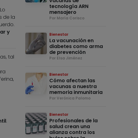
vacunas de
tecnología ARN
Lo
mensajero
s de la
Por María Corisco
uerdo.
ar y
Bienestar
La vacunación en
diabetes como arma
de prevención
s, tal
Por Elsa Jiménez
ara
Bienestar
ferina,
Cómo afectan las
vacunas a nuestra
memoria inmunitaria
Por Verónica Palomo
Bienestar
Profesionales de la
til
.
salud crean una
alianza contra los