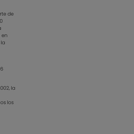
rte de
00
a
á en
 la
 6
002, la
os los
a