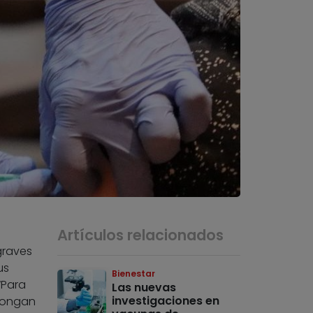
Artículos relacionados
graves
us
Bienestar
“Para
Las nuevas
investigaciones en
 pongan