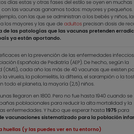
stos días estas y otras fases del estilo se oyen en muchas
o con las vacunas ganamos todos: mayores y pequeños. 
jemplo, con las que se administran a los bebés y niños, la
a los mayores y las que de
adultos
precisan dosis de rec
de las patologías que las vacunas pretenden erradic
país ya están aportando.
ficaces en la prevención de las enfermedades infecciosa
ación Española de Pediatría (AEP). De hecho, según la
ud (OMS), cada año las más de 40 vacunas que existen p
viruela, la poliomielitis, la difteria, el sarampión o la tos
n todo el planeta, la mayoría (2,5) niños.
cunas llegaron en 1800. Pero no fue hasta 1940 cuando se
ñas poblacionales para reducir la alta mortalidad y la
as enfermedades. Y hubo que esperar hasta
1975
para
de vacunaciones sistematizado para la población infan
a huellas (y las puedes ver en tu entorno)