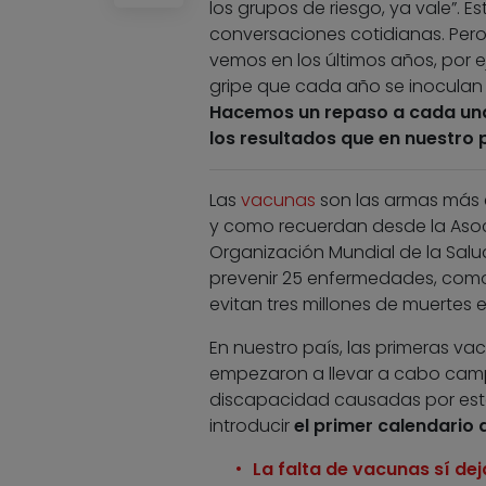
los grupos de riesgo, ya vale”. E
conversaciones cotidianas. Per
vemos en los últimos años, por e
gripe que cada año se inoculan 
Hacemos un repaso a cada una 
los resultados que en nuestro 
Las
vacunas
son las armas más e
y como recuerdan desde la Asoci
Organización Mundial de la Sal
prevenir 25 enfermedades, como la 
evitan tres millones de muertes e
En nuestro país, las primeras va
empezaron a llevar a cabo campa
discapacidad causadas por est
introducir
el primer calendario 
La falta de vacunas sí dej