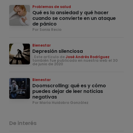
Problemas de salud
Qué es la ansiedad y qué hacer
cuando se convierte en un ataque
de pánico
Por Sonia Recio
Bienestar
Depresión silenciosa
. Este artículo de
José Andrés Rodríguez
también fue publicado en nuestra web el 30
de junio de 2020
Bienestar
Doomscrolling: qué es y cómo
puedes dejar de leer noticias
negativas
Por María Huidobro González
De interés