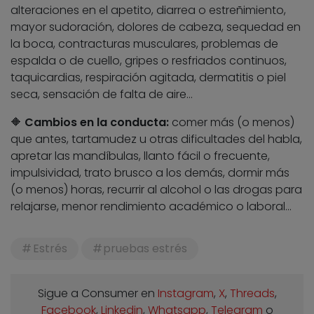
alteraciones en el apetito, diarrea o estreñimiento,
mayor sudoración, dolores de cabeza, sequedad en
la boca, contracturas musculares, problemas de
espalda o de cuello, gripes o resfriados continuos,
taquicardias, respiración agitada, dermatitis o piel
seca, sensación de falta de aire…
🔶
Cambios en la conducta:
comer más (o menos)
que antes, tartamudez u otras dificultades del habla,
apretar las mandíbulas, llanto fácil o frecuente,
impulsividad, trato brusco a los demás, dormir más
(o menos) horas, recurrir al alcohol o las drogas para
relajarse, menor rendimiento académico o laboral…
Estrés
pruebas estrés
Sigue a Consumer en
Instagram
,
X
,
Threads
,
Facebook
,
Linkedin
,
Whatsapp
,
Telegram
o