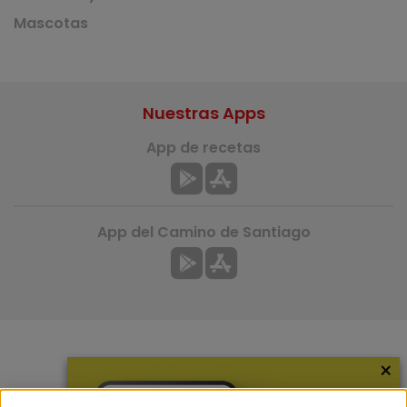
Mascotas
Nuestras Apps
App de recetas
App del Camino de Santiago
×
Más información
¿Quiénes somos?