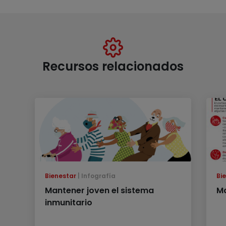
Recursos relacionados
Bienestar
Infografía
Bi
Mantener joven el sistema
Ma
inmunitario