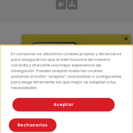
×
Más información
¿Quiénes somos?
En consumer.es utilizamos cookies propias y de terceros
Hemeroteca
para asegurarnos que la web funciona de manera
correcta y ofrecerte una mejor experiencia de
Contacto
navegación. Puedes aceptar todas las cookies
pulsando el botón “aceptar”, rechazarlas o configurarlas
Prensa
para elegir libremente las que mejor se adaptan a tus
Corpus Lingüístico Consumer
necesidades.
© Fundación EROSKI
Aceptar
Aviso legal
Políticas de privacidad
Políticas de cookies
Rechazarlas