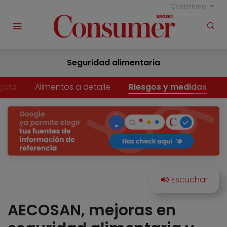
Castellano
Seguridad alimentaria
guro
Alimentos a detalle
Riesgos y medidas
AECOSAN, mejoras en