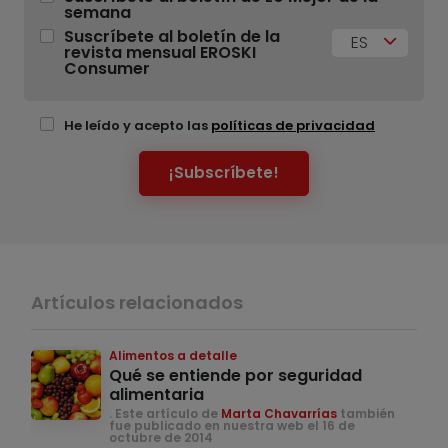
semana
Suscríbete al boletín de la
ES
revista mensual EROSKI
Consumer
He leído y acepto las
políticas de privacidad
¡Subscríbete!
Artículos relacionados
Alimentos a detalle
Qué se entiende por seguridad
alimentaria
. Este artículo de
Marta Chavarrías
también
fue publicado en nuestra web el 16 de
octubre de 2014