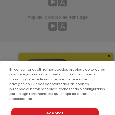
App del Camino de Santiago
×
Más información
¿Quiénes somos?
En consumer.es utilizamos cookies propias y de terceros
Hemeroteca
para asegurarnos que la web funciona de manera
correcta y ofrecerte una mejor experiencia de
Contacto
navegación. Puedes aceptar todas las cookies
pulsando el botón “aceptar”, rechazarlas o configurarlas
Prensa
para elegir libremente las que mejor se adaptan a tus
Corpus Lingüístico Consumer
necesidades.
© Fundación EROSKI
Aceptar