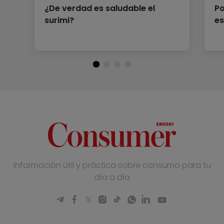
¿De verdad es saludable el
Po
surimi?
es
Información útil y práctica sobre consumo para tu
día a día