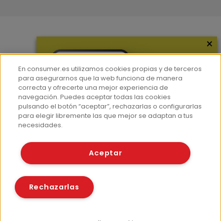
×
Más información
¿Quiénes somos?
En consumer.es utilizamos cookies propias y de terceros
Hemeroteca
para asegurarnos que la web funciona de manera
correcta y ofrecerte una mejor experiencia de
Contacto
navegación. Puedes aceptar todas las cookies
pulsando el botón “aceptar”, rechazarlas o configurarlas
Prensa
para elegir libremente las que mejor se adaptan a tus
Corpus Lingüístico Consumer
necesidades.
© Fundación EROSKI
Aceptar
Aviso legal
Políticas de privacidad
Políticas de cookies
Rechazarlas