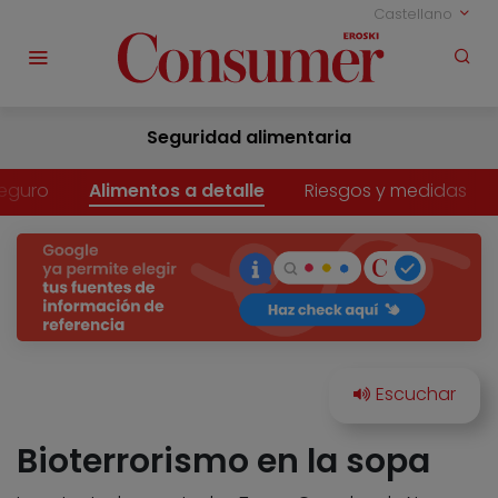
Castellano
Seguridad alimentaria
eguro
Alimentos a detalle
Riesgos y medidas
Bioterrorismo en la sopa