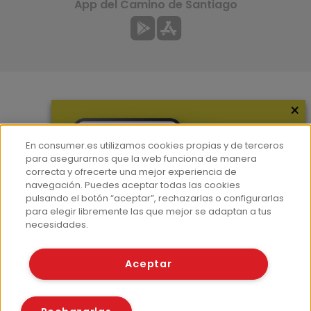
App del Camino de Santiago
×
Más información
¿Quiénes somos?
En consumer.es utilizamos cookies propias y de terceros
Hemeroteca
para asegurarnos que la web funciona de manera
correcta y ofrecerte una mejor experiencia de
Contacto
navegación. Puedes aceptar todas las cookies
pulsando el botón “aceptar”, rechazarlas o configurarlas
Prensa
para elegir libremente las que mejor se adaptan a tus
Corpus Lingüístico Consumer
necesidades.
© Fundación EROSKI
Aceptar
Aviso legal
Políticas de privacidad
Políticas de cookies