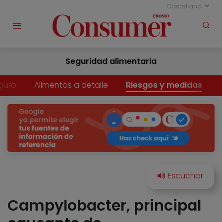
Castellano
Seguridad alimentaria
guro
Alimentos a detalle
Riesgos y medidas
Campylobacter, principal