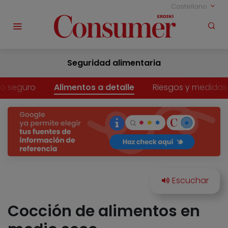
Castellano
Seguridad alimentaria
o seguro
Alimentos a detalle
Riesgos y medidas
Cocción de alimentos en