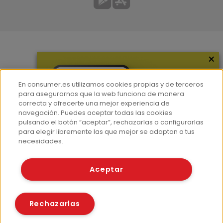
×
Más información
¿Quiénes somos?
En consumer.es utilizamos cookies propias y de terceros
Hemeroteca
para asegurarnos que la web funciona de manera
correcta y ofrecerte una mejor experiencia de
Contacto
navegación. Puedes aceptar todas las cookies
pulsando el botón “aceptar”, rechazarlas o configurarlas
Prensa
para elegir libremente las que mejor se adaptan a tus
Corpus Lingüístico Consumer
necesidades.
© Fundación EROSKI
Aceptar
Aviso legal
Políticas de privacidad
Políticas de cookies
Rechazarlas