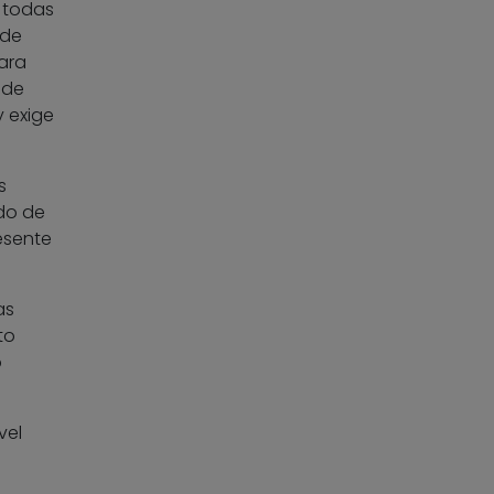
e todas
 de
para
 de
 exige
s
do de
esente
as
to
o
vel