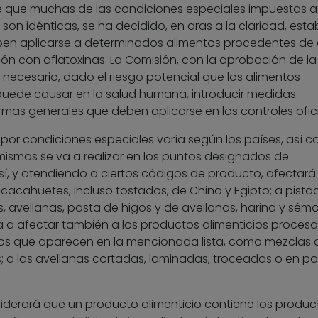
e que muchas de las condiciones especiales impuestas a 
on idénticas, se ha decidido, en aras a la claridad, esta
eben aplicarse a determinados alimentos procedentes de
ón con aflatoxinas. La Comisión, con la aprobación de la
necesario, dado el riesgo potencial que los alimentos
uede causar en la salud humana, introducir medidas
rmas generales que deben aplicarse en los controles ofici
por condiciones especiales varía según los países, así c
mismos se va a realizar en los puntos designados de
í, y atendiendo a ciertos códigos de producto, afectará
 cacahuetes, incluso tostados, de China y Egipto; a pista
os, avellanas, pasta de higos y de avellanas, harina y sém
a a afectar también a los productos alimenticios proces
os que aparecen en la mencionada lista, como mezclas 
; a las avellanas cortadas, laminadas, troceadas o en po
siderará que un producto alimenticio contiene los produc