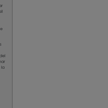
ar
il
te
s
del
nar
 la