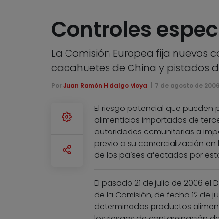
Controles espec
La Comisión Europea fija nuevos 
cacahuetes de China y pistados de
Por
Juan Ramón Hidalgo Moya
7 de agosto de 200
El riesgo potencial que pueden
alimenticios importados de terc
autoridades comunitarias a impo
previo a su comercialización en l
de los países afectados por est
El pasado 21 de julio de 2006 el 
de la Comisión, de fecha 12 de j
determinados productos aliment
los riesgos de contaminación de