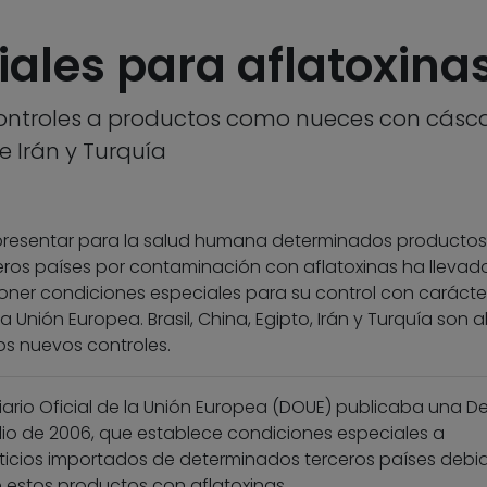
iales para aflatoxina
controles a productos como nueces con cáscar
 Irán y Turquía
6
 presentar para la salud humana determinados productos
eros países por contaminación con aflatoxinas ha llevado
ner condiciones especiales para su control con carácte
a Unión Europea. Brasil, China, Egipto, Irán y Turquía son 
os nuevos controles.
Diario Oficial de la Unión Europea (DOUE) publicaba una D
ulio de 2006, que establece condiciones especiales a
icios importados de determinados terceros países debi
 estos productos con aflatoxinas.