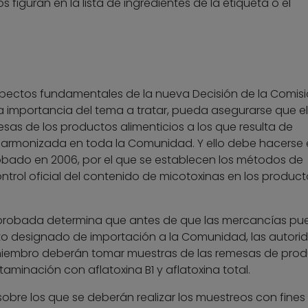
 figuran en la lista de ingredientes de la etiqueta o el
 aspectos fundamentales de la nueva Decisión de la Comisi
la importancia del tema a tratar, pueda asegurarse que el
esas de los productos alimenticios a los que resulta de
a armonizada en toda la Comunidad. Y ello debe hacerse 
bado en 2006, por el que se establecen los métodos de
ontrol oficial del contenido de micotoxinas en los product
n aprobada determina que antes de que las mercancías p
nto designado de importación a la Comunidad, las autori
embro deberán tomar muestras de las remesas de prod
taminación con aflatoxina B1 y aflatoxina total.
obre los que se deberán realizar los muestreos con fines