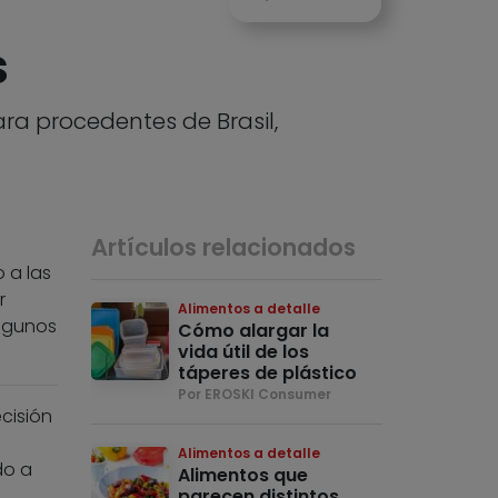
s
a procedentes de Brasil,
Artículos relacionados
 a las
r
Alimentos a detalle
algunos
Cómo alargar la
vida útil de los
táperes de plástico
Por EROSKI Consumer
ecisión
Alimentos a detalle
do a
Alimentos que
parecen distintos,