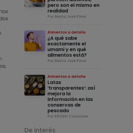
pero son el mismo en
realidad
unos
Por María José Pinar
idos
s
Alimentos a detalle
¿A qué sabe
exactamente el
umami y en qué
alimentos está?
n
Por María José Pinar
os,
Alimentos a detalle
Latas
‘transparentes’: así
mejora la
información en las
conservas de
pescado
Por EROSKI Consumer
De interés