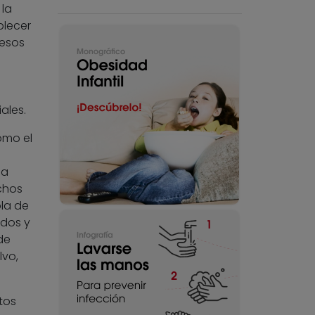
la
blecer
 esos
ales.
omo el
 a
chos
ola de
ados y
de
lvo,
tos