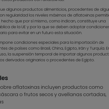
que algunos productos alimenticios, procedentes de alg
on regularidad los niveles máximos de aflatoxinas permit
n hecho que por sí mismo, como indican, constituye una
lica de la UE y por la que se deben adoptar condicione
rio para evitar en un futuro esta situación.
impone condiciones especiales para la importación de
es de países como Brasil, China, Egipto, Irán y Turquía. E
luso, la suspensión temporal de importar algunos product
s derivados originarios o procedentes de Egipto.
les
sobre aflatoxinas incluyen productos como
cáscara o frutos secos y avellanas cortadas,
as