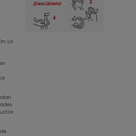
ón. La
en
os
uedan
dades
uctos
 de