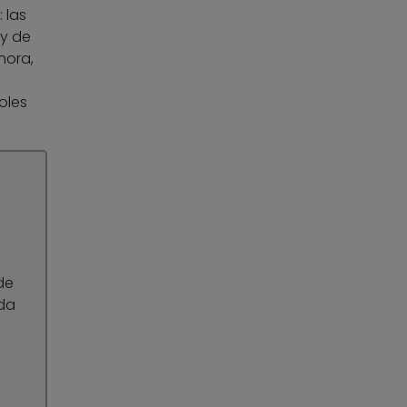
 las
 y de
hora,
oles
de
ada