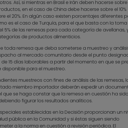
otros. Así, si mientras en Brasil e Irán deben hacerse sobr
oductos, en el caso de China debe hacerse sobre el 10%
bre el 20%. En algún caso existen porcentajes diferentes 
o es el caso de Turquía, para el que basta con la toma
 5% de las remesas para cada categoría de avellanas, y
ategorías de productos alimenticios.
 que toda remesa que deba someterse a muestreo y análisi
espacho al mercado comunitario desde el punto designa
de 15 días laborables a partir del momento en que se pr
 disponible para el muestreo.
dientes muestreos con fines de análisis de las remesas, l
stado miembro importador deberán expedir un documen
l que se haga constar que la remesa en cuestión ha sid
ebiendo figurar los resultados analíticos.
especiales establecidas en la Decisión proporcionan un ni
alud pública en la Comunidad y si éstas siguen siendo
eter a la norma en cuestión a revisión periódica. El