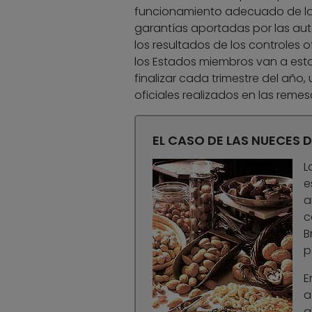
funcionamiento adecuado de la 
garantías aportadas por las au
los resultados de los controles o
los Estados miembros van a estar
finalizar cada trimestre del año,
oficiales realizados en las reme
EL CASO DE LAS NUECES D
L
e
a
c
B
p
E
a
a