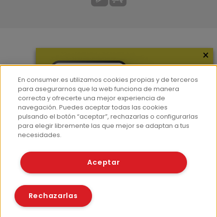
×
Más información
¿Quiénes somos?
En consumer.es utilizamos cookies propias y de terceros
Hemeroteca
para asegurarnos que la web funciona de manera
correcta y ofrecerte una mejor experiencia de
Contacto
navegación. Puedes aceptar todas las cookies
pulsando el botón “aceptar”, rechazarlas o configurarlas
Prensa
para elegir libremente las que mejor se adaptan a tus
Corpus Lingüístico Consumer
necesidades.
© Fundación EROSKI
Aceptar
Aviso legal
Políticas de privacidad
Políticas de cookies
Rechazarlas