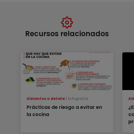
Recursos relacionados
Alimentos a detalle
Infografía
Al
Prácticas de riesgo a evitar en
¿E
la cocina
c
pr