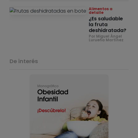
Alimentos a
detalle
¿Es saludable
la fruta
deshidratada?
Por Miguel Ángel
Lurueña Martínez
De interés