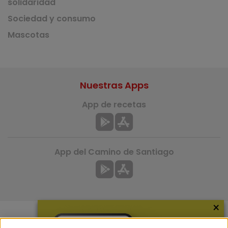
solidaridad
Sociedad y consumo
Mascotas
Nuestras Apps
App de recetas
App del Camino de Santiago
×