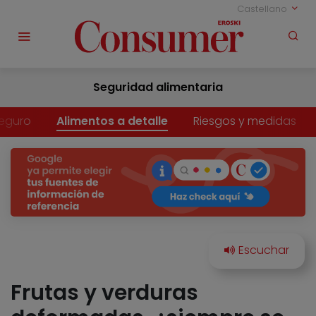
Castellano
Seguridad alimentaria
eguro
Alimentos a detalle
Riesgos y medidas
Frutas y verduras