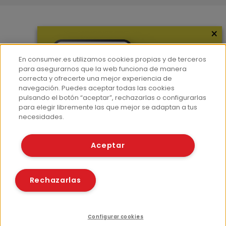
×
Más información
¿Quiénes somos?
En consumer.es utilizamos cookies propias y de terceros
Hemeroteca
para asegurarnos que la web funciona de manera
correcta y ofrecerte una mejor experiencia de
Contacto
navegación. Puedes aceptar todas las cookies
pulsando el botón “aceptar”, rechazarlas o configurarlas
Prensa
para elegir libremente las que mejor se adaptan a tus
Corpus Lingüístico Consumer
necesidades.
© Fundación EROSKI
Aceptar
Aviso legal
Políticas de privacidad
Políticas de cookies
Rechazarlas
Configurar cookies