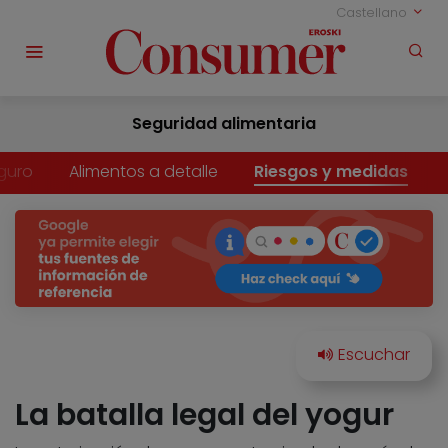
Castellano
Seguridad alimentaria
guro
Alimentos a detalle
Riesgos y medidas
La batalla legal del yogur