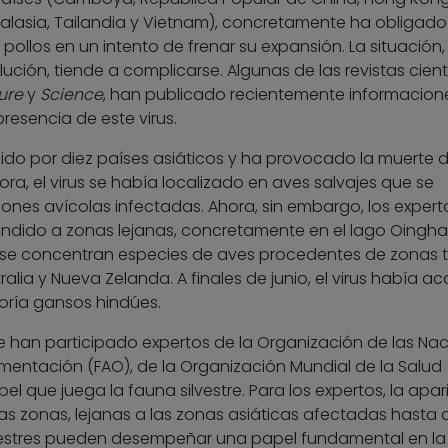
Malasia, Tailandia y Vietnam), concretamente ha obligado
 pollos en un intento de frenar su expansión. La situación, 
lución, tiende a complicarse. Algunas de las revistas cient
ure
y
Science
, han publicado recientemente informacion
presencia de este virus.
dido por diez países asiáticos y ha provocado la muerte 
ra, el virus se había localizado en aves salvajes que se
nes avícolas infectadas. Ahora, sin embargo, los expert
tendido a zonas lejanas, concretamente en el lago Oingha
 se concentran especies de aves procedentes de zonas 
ralia y Nueva Zelanda. A finales de junio, el virus había 
oría gansos hindúes.
ue han participado expertos de la Organización de las Na
Alimentación (FAO), de la Organización Mundial de la Salud
pel que juega la fauna silvestre. Para los expertos, la apar
as zonas, lejanas a las zonas asiáticas afectadas hasta 
vestres pueden desempeñar una papel fundamental en la