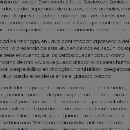
inión de Joseph Domenech, jefe del Servicio de Sanidad
 a los cerdos separados de otras especies animales, e inc
el caso de que se detecten casos en las aves domésticas.
licaba las conclusiones de un estudio que confirmaba q
tar a otras especies quedaba sentenciado en Indonesia.
idad de Airlangga, en Java, confirmaban la presencia del 
ino. La presencia de este virus en cerdos es, según los ex
e tiene en cuenta que los cerdos pueden actuar como
iar como de otro virus que pueda afectar a los seres huma
os por la especialista en virología Chairul Nidom, asegurab
el virus pueda extenderse entre el ganado porcino.
s afectados no presentaban síntomas de la enfermedad, p
aña ganadera porcina del país se plantea ahora como me
riegos. A pesar de todo, Nidom lamenta que el control de
o inviable, y alerta que los cerdos son una fuente potenci
manos» incluso mayor que el ganado avícola. Ahora, los
ue se hace eco
Nature
esperan que las autoridades de
responsables de la sanidad animal y de la alimentación 