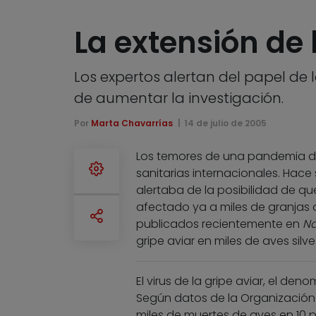
La extensión de 
Los expertos alertan del papel de
de aumentar la investigación.
Por
Marta Chavarrías
14 de julio de 2005
Los temores de una pandemia de 
sanitarias internacionales. Hac
alertaba de la posibilidad de 
afectado ya a miles de granjas 
publicados recientemente en
Na
gripe aviar en miles de aves silv
El virus de la gripe aviar, el 
Según datos de la Organización I
miles de muertes de aves en 10