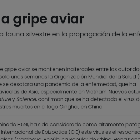
la gripe aviar
 la fauna silvestre en la propagación de la 
gripe aviar se mantienen inalterables entre las autorid
e sólo unas semanas la Organización Mundial de la Salud 
que se desatara una pandemia de la enfermedad, que ha
avícolas de Asia, especialmente en Vietnam. Nuevos estud
ture
y
Science
, confirman que se ha detectado el virus d
estres muertas en el lago Oinghai, en China.
denominado H5N1, ha sido considerado como altamente pató
nternacional de Epizootias (OIE) este virus es el respons
 países (Camboya, República Popular de China, Hong Kong