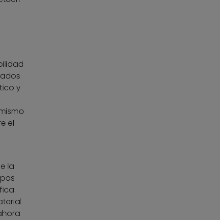
ilidad
inados
tico y
 mismo
e el
e la
ipos
fica
terial
 ahora