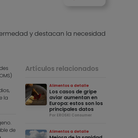
enfermedad y destacan la necesidad
Artículos relacionados
ades
(OMS)
Alimentos a detalle
ios,
Los casos de gripe
aviar aumentan en
e la
Europa: estos son los
principales datos
Por EROSKI Consumer
geno.
able de
Alimentos a detalle
,
Mejora de la sanidad