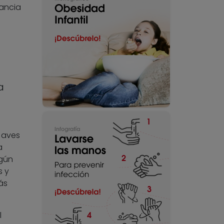
lancia
a
e aves
a
lgún
s y
ás
l