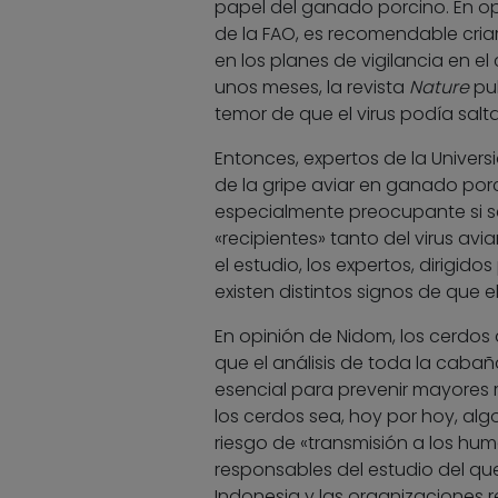
papel del ganado porcino. En op
de la FAO, es recomendable criar
en los planes de vigilancia en 
unos meses, la revista
Nature
pub
temor de que el virus podía sal
Entonces, expertos de la Univers
de la gripe aviar en ganado porc
especialmente preocupante si s
«recipientes» tanto del virus av
el estudio, los expertos, dirigid
existen distintos signos de que 
En opinión de Nidom, los cerdo
que el análisis de toda la cab
esencial para prevenir mayores 
los cerdos sea, hoy por hoy, alg
riesgo de «transmisión a los hu
responsables del estudio del q
Indonesia y las organizaciones 