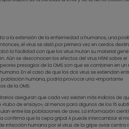
ta a la extensión de la enfermedad a humanos, una posib
tonces, el virus se aisló por primera vez en cerdos dest
 la facilidad con que los virus mutan su material gené
. Aún se desconocen los efectos del virus H5N1 sobre el
peores presagios de la OMS son que se combinen en un
 humana. En el caso de que los dos virus se extiendan entr
a población humana, podría provocar una «importante
tos de la OMS.
itarios aseguran que cada vez existen más indicios de qu
 «tubo de ensayo», al menos para algunos de los 15 subt
rculan entre las poblaciones de aves. La información cientí
a confirma que la cepa gripal A puede intercambiar el ma
 de infección humana por el virus de la gripe aviar centra