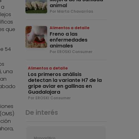
animal
 a
Por Marta Chavarrías
lejos
íficas
Alimentos a detalle
es que
Freno a las
enfermedades
animales
de 54
Por EROSKI Consumer
os
Alimentos a detalle
i, una
Los primeros análisis
tan
detectan la variante H7 de la
gripe aviar en gallinas en
acabado
Guadalajara
Por EROSKI Consumer
ciones
De interés
 (OMS)
ición
ahora,