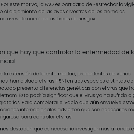
r este motivo, la FAO es partidaria de «estrechar la vigi
 el alejamiento de las aves silvestres de los animales
s aves de corral en las áreas de riesgo».
an que hay que controlar la enfermedad de l
nicial
e la extensión de la enfermedad, procedentes de varias
nas, han aislado el virus H5N1 en tres especies distintas d
ectado presenta diferencias genéticas con el virus que h
tnam. Esto podría significar que el virus ya ha sufrido a
gratorias. Para completar el vacío que aún envuelve esto
izaciones internacionales advierten que son necesarios m
igurosa para controlar el virus.
iones destacan que es necesario investigar más a fondo e