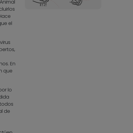
 Animal
luirlos
 Hace
ue el
virus
pertos,
nos. En
an que
or lo
dida
 todos
al de
actúen