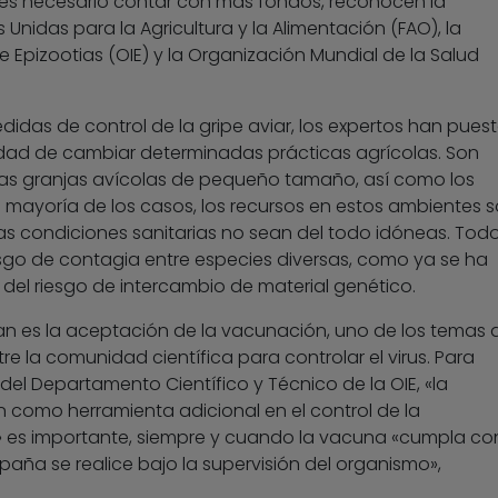
 es necesario contar con más fondos, reconocen la
Unidas para la Agricultura y la Alimentación (FAO), la
 Epizootias (OIE) y la Organización Mundial de la Salud
edidas de control de la gripe aviar, los expertos han pues
idad de cambiar determinadas prácticas agrícolas. Son
las granjas avícolas de pequeño tamaño, así como los
a mayoría de los casos, los recursos en estos ambientes 
las condiciones sanitarias no sean del todo idóneas. Tod
sgo de contagia entre especies diversas, como ya se ha
del riesgo de intercambio de material genético.
an es la aceptación de la vacunación, uno de los temas 
 la comunidad científica para controlar el virus. Para
 del Departamento Científico y Técnico de la OIE, «la
 como herramienta adicional en el control de la
 es importante, siempre y cuando la vacuna «cumpla co
paña se realice bajo la supervisión del organismo»,