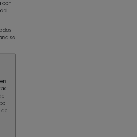
a con
 del
cados
mana se
 en
vas
de
ico
s de