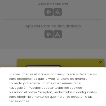
App de recetas
App del Camino de Santiago
×
Más información
¿Quiénes somos?
En consumer.es utilizamos cookies propias y de terceros
Hemeroteca
para asegurarnos que la web funciona de manera
correcta y ofrecerte una mejor experiencia de
Contacto
navegación. Puedes aceptar todas las cookies
pulsando el botón “aceptar”, rechazarlas o configurarlas
Prensa
para elegir libremente las que mejor se adaptan a tus
Corpus Lingüístico Consumer
necesidades.