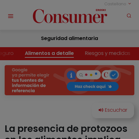
Castellano
Seguridad alimentaria
eguro
Alimentos a detalle
Riesgos y medidas
La presencia de protozoos