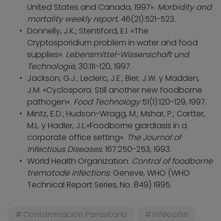
United States and Canada, 1997».
Morbidity and
mortality weekly report
, 46(21):521-523.
Donnelly, J.K.; Stentiford, E.I. «The
Cryptosporidium problem in water and food
supplies».
Lebensmittel-Wissenschaft und
Technologie
, 30:111-120, 1997.
Jackson, G.J.; Leclerc, J.E.; Bier, J.W. y Madden,
J.M. «Cyclospora. Still another new foodborne
pathogen».
Food Technology
51(1):120-129, 1997.
Mintz, E.D.; Hudson-Wragg, M.; Mshar, P.; Cartter,
M.L. y Hadler, J.L.»Foodborne giardiasis in a
corporate office setting».
The Journal of
Infectious Diseases
. 167:250-253, 1993.
World Health Organization.
Control of foodborne
trematode infections
. Geneve, WHO (WHO
Technical Report Series, No. 849) 1995.
Contaminación Parasitaria
Infección