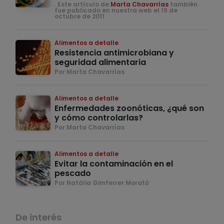
. Este artículo de
Marta Chavarrías
también
fue publicado en nuestra web el 19 de
octubre de 2011
Alimentos a detalle
Resistencia antimicrobiana y
seguridad alimentaria
Por Marta Chavarrías
Alimentos a detalle
Enfermedades zoonóticas, ¿qué son
y cómo controlarlas?
Por Marta Chavarrías
Alimentos a detalle
Evitar la contaminación en el
pescado
Por Natàlia Gimferrer Morató
De interés