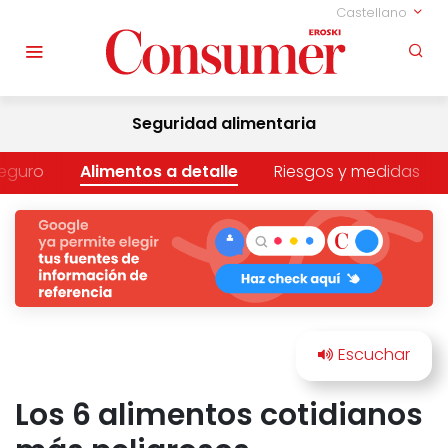
Castellano
Seguridad alimentaria
eguro
Alimentos a detalle
Riesgos y medidas
Los 6 alimentos cotidianos