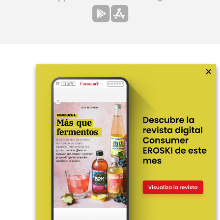
×
Más información
¿Quiénes somos?
Hemeroteca
Contacto
Prensa
Corpus Lingüístico Consumer
© Fundación EROSKI
Aviso legal
Políticas de privacidad
Políticas de cookies