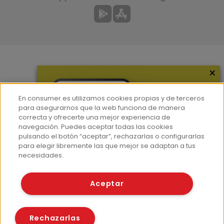
×
Más información
¿Quiénes somos?
En consumer.es utilizamos cookies propias y de terceros
Hemeroteca
para asegurarnos que la web funciona de manera
correcta y ofrecerte una mejor experiencia de
Contacto
navegación. Puedes aceptar todas las cookies
pulsando el botón “aceptar”, rechazarlas o configurarlas
Prensa
para elegir libremente las que mejor se adaptan a tus
Corpus Lingüístico Consumer
necesidades.
© Fundación EROSKI
Aceptar
Aviso legal
Políticas de privacidad
Políticas de cookies
Rechazarlas