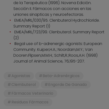
de la Terapéutica (1996). Novena Edición.
Sección II. Fármacos con acciones en las
uniones sinapticas y neuroefectoras.
EMEA/MRL/030/95. Clenbuterol Hydrochloride.
Summary Report (1)
EMEA/MRL/723/99. Clenbuterol. Summary Report
(2)
Illegal use of b-adrenergic agonists: European
Community. Kuiper,H.A.; Noordam,M.Y.; Van
Dooren.Flipsen,M.M.H.; Schilt,R.;Roos,A.H. (1998)
Journal of Animal Science, 76,195-207.
Agonistas
Beta-Adrenérgicos
Clembuterol
Engorde De Ganado
Fármacos Veterinario
Residuos Fármacos