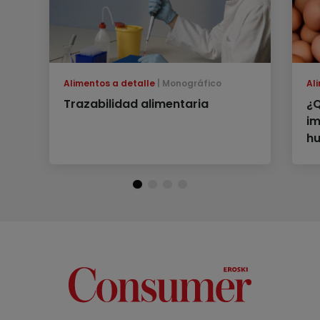
Alimentos a detalle
Monográfico
Al
Trazabilidad alimentaria
¿Q
im
h