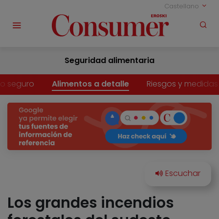
Castellano
Seguridad alimentaria
o seguro
Alimentos a detalle
Riesgos y medidas
Los grandes incendios