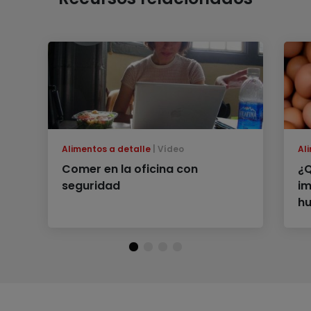
Alimentos a detalle
Vídeo
Al
Comer en la oficina con
¿Q
seguridad
im
h