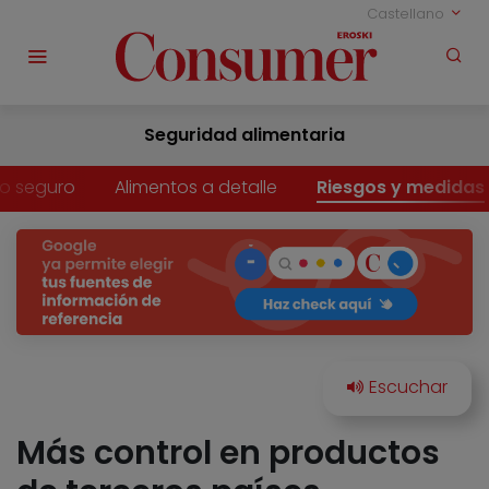
Castellano
Seguridad alimentaria
o seguro
Alimentos a detalle
Riesgos y medidas
Más control en productos