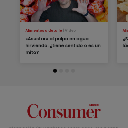
Alimentos a detalle
Vídeo
Al
«Asustar» al pulpo en agua
¿S
hirviendo: ¿tiene sentido o es un
lá
mito?