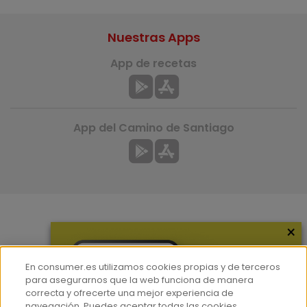
Nuestras Apps
App de recetas
App del Camino de Santiago
×
Más información
¿Quiénes somos?
En consumer.es utilizamos cookies propias y de terceros
Hemeroteca
para asegurarnos que la web funciona de manera
correcta y ofrecerte una mejor experiencia de
Contacto
navegación. Puedes aceptar todas las cookies