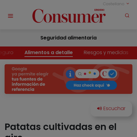
Castellano
Seguridad alimentaria
eguro
Alimentos a detalle
Riesgos y medidas
Patatas cultivadas en el