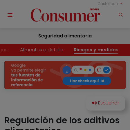
Castellano
Seguridad alimentaria
guro
Alimentos a detalle
Riesgos y medidas
Regulación de los aditivos