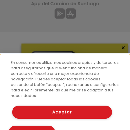
App del Camino de Santiago
×
Más información
¿Quiénes somos?
En consumer.es utilizamos cookies propias y de terceros
Hemeroteca
para asegurarnos que la web funciona de manera
correcta y ofrecerte una mejor experiencia de
Contacto
navegación. Puedes aceptar todas las cookies
pulsando el botón “aceptar”, rechazarlas o configurarlas
Prensa
para elegir libremente las que mejor se adaptan a tus
Corpus Lingüístico Consumer
necesidades.
© Fundación EROSKI
Aceptar
Aviso legal
Políticas de privacidad
Políticas de cookies