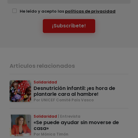
He leído y acepto las
políticas de privacidad
¡Subscríbete!
Artículos relacionados
Solidaridad
Desnutrición infantil: ¡es hora de
plantarle cara al hambre!
Por UNICEF Comité País Vasco
Solidaridad
Entrevista
«Se puede ayudar sin moverse de
casa»
Por Mónica Timón