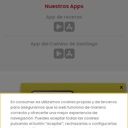
Nuestras Apps
App de recetas
App del Camino de Santiago
×
Más información
¿Quiénes somos?
En consumer.es utilizamos cookies propias y de terceros
Hemeroteca
para asegurarnos que la web funciona de manera
correcta y ofrecerte una mejor experiencia de
Contacto
navegación. Puedes aceptar todas las cookies
pulsando el botón “aceptar”, rechazarlas o configurarlas
Prensa