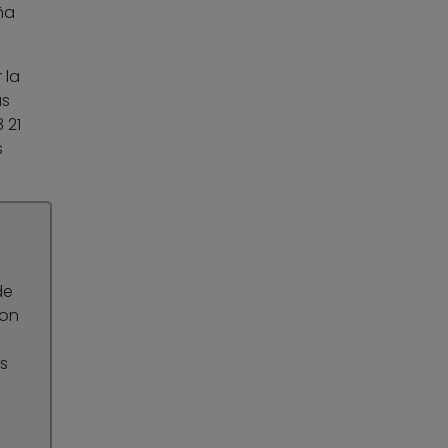
ña
 la
as
 21
s
de
son
s