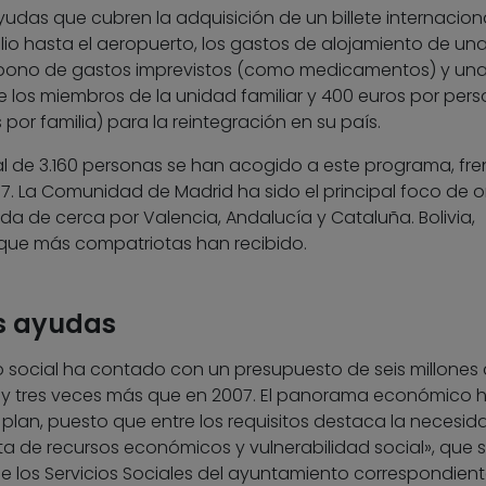
udas que cubren la adquisición de un billete internacional
io hasta el aeropuerto, los gastos de alojamiento de un
 abono de gastos imprevistos (como medicamentos) y un
los miembros de la unidad familiar y 400 euros por per
por familia) para la reintegración en su país.
al de 3.160 personas se han acogido a este programa, fre
2007. La Comunidad de Madrid ha sido el principal foco de o
a de cerca por Valencia, Andalucía y Cataluña. Bolivia,
s que más compatriotas han recibido.
as ayudas
o social ha contado con un presupuesto de seis millones
8 y tres veces más que en 2007. El panorama económico 
plan, puesto que entre los requisitos destaca la necesid
ta de recursos económicos y vulnerabilidad social», que 
e los Servicios Sociales del ayuntamiento correspondient