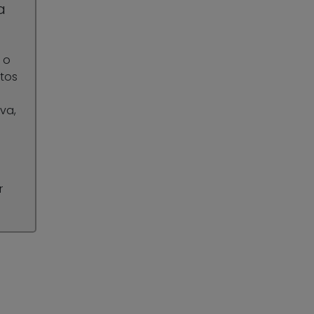
a
 o
tos
va,
r