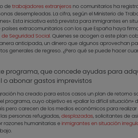
io de
trabajadores extranjeros
no comunitarios ha registr
rsonas desempleadas. La cifra, según el Ministerio de Trab
nes». Esta iniciativa está prevista para inmigrantes en sit
países extracomunitarios con los que España haya firm
a de Seguridad Social
. Quienes se acogen a este plan cob
anera anticipada, un dinero que algunos aprovechan pa
gastos generales de regreso. ¿Pero qué se puede hacer cu
te programa, que concede ayudas para adqui
al o abonar gastos imprevistos
gración ha creado para estos casos un plan de retorno so
l programa, cuyo objetivo es «paliar la difícil situación» 
ís pero carecen de los medios económicos para realizar 
a las personas refugiadas,
desplazadas
, solicitantes de asi
or razones humanitarias e
inmigrantes en situación irregul
bajo.