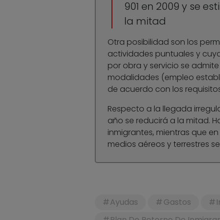
901 en 2009 y se es
la mitad
Otra posibilidad son los pe
actividades puntuales y cuy
por obra y servicio se admi
modalidades (empleo estable
de acuerdo con los requisito
Respecto a la llegada irregu
año se reducirá a la mitad. Ha
inmigrantes, mientras que en
medios aéreos y terrestres s
Ayudas
Gastos
Plan De Retorno De Inmigr