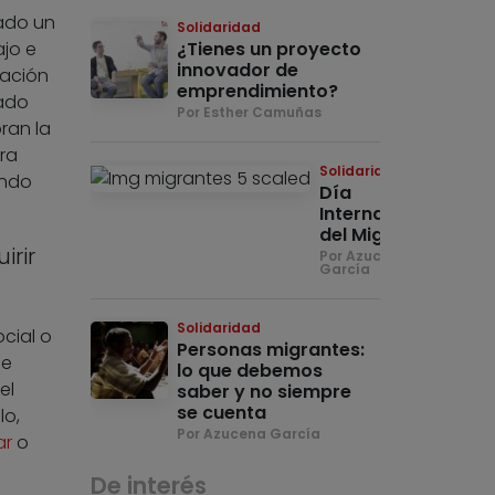
ado un
Solidaridad
ajo e
¿Tienes un proyecto
innovador de
uación
emprendimiento?
ado
Por Esther Camuñas
ran la
ra
Solidaridad
ando
Día
Internacional
del Migrante
rir
Por Azucena
García
Solidaridad
cial o
Personas migrantes:
de
lo que debemos
el
saber y no siempre
se cuenta
lo,
Por Azucena García
ar
o
De interés