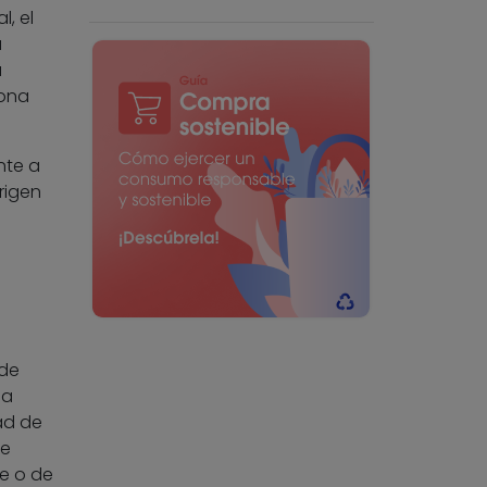
, el
a
a
sona
nte a
rigen
 de
ha
ad de
se
e o de