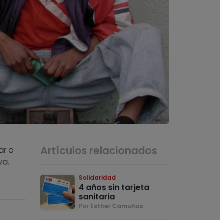
Artículos relacionados
ar a
va.
Solidaridad
4 años sin tarjeta
sanitaria
Por Esther Camuñas