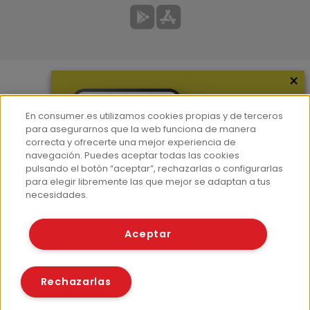
×
Más información
En consumer.es utilizamos cookies propias y de terceros
¿Quiénes somos?
para asegurarnos que la web funciona de manera
correcta y ofrecerte una mejor experiencia de
Hemeroteca
navegación. Puedes aceptar todas las cookies
Contacto
pulsando el botón “aceptar”, rechazarlas o configurarlas
para elegir libremente las que mejor se adaptan a tus
Prensa
necesidades.
Corpus Lingüístico Consumer
Aceptar
© Fundación EROSKI
Aviso legal
Políticas de privacidad
Rechazarlas
Políticas de cookies