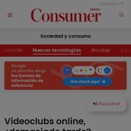
Castellano
Sociedad y consumo
Vivienda
Nuevas tecnologías
Bricolaje
Edu
Videoclubs online,