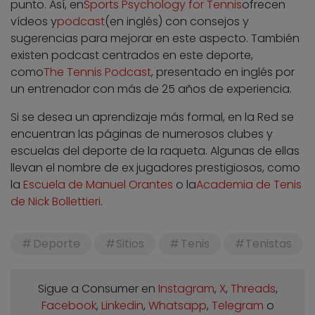
punto. Así, en
Sports Psychology for Tennis
ofrecen
vídeos y
podcast
(en inglés) con consejos y
sugerencias para mejorar en este aspecto. También
existen podcast centrados en este deporte,
como
The Tennis Podcast
, presentado en inglés por
un entrenador con más de 25 años de experiencia.
Si se desea un aprendizaje más formal, en la Red se
encuentran las páginas de numerosos clubes y
escuelas del deporte de la raqueta. Algunas de ellas
llevan el nombre de ex jugadores prestigiosos, como
la
Escuela de Manuel Orantes
o la
Academia de Tenis
de
Nick Bollettieri
.
Deporte
Sitios
Tenis
Tenistas
Sigue a Consumer en
Instagram
,
X
,
Threads
,
Facebook
,
Linkedin
,
Whatsapp
,
Telegram
o