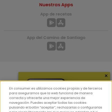
Nuestras Apps
App de recetas
App del Camino de Santiago
×
Más información
¿Quiénes somos?
En consumer.es utilizamos cookies propias y de terceros
Hemeroteca
para asegurarnos que la web funciona de manera
correcta y ofrecerte una mejor experiencia de
Contacto
navegación. Puedes aceptar todas las cookies
pulsando el botón “aceptar”, rechazarlas o configurarlas
Prensa